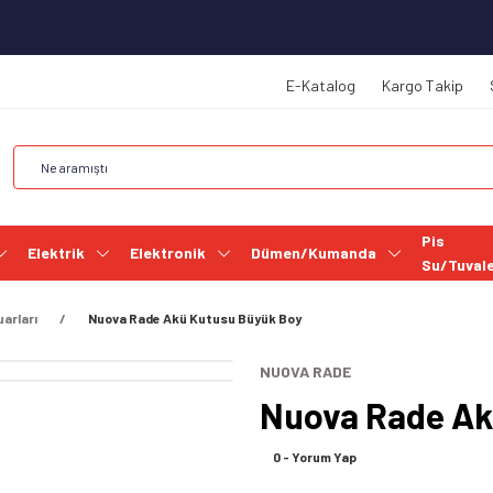
E-Katalog
Kargo Takip
Pis
Elektrik
Elektronik
Dümen/Kumanda
Su/Tuval
arları
Nuova Rade Akü Kutusu Büyük Boy
NUOVA RADE
Nuova Rade Ak
0 - Yorum Yap