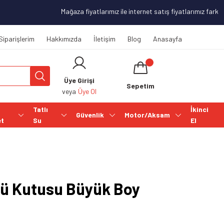
Mağaza fiyatlarımız ile internet satış fiyatlarımız farklılı
Siparişlerim
Hakkımızda
İletişim
Blog
Anasayfa
Üye Girişi
Sepetim
veya
Üye Ol
Tatlı
İkinci
Güvenlik
Motor/Aksam
et
Su
El
ü Kutusu Büyük Boy