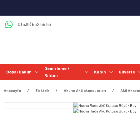
0 (536) 552 55 63
Demirleme /
Boya/Bakım
Kabin
Güverte
Rıhtım
Anasayfa
Elektrik
Akü ve Akü aksesuarları
Akü Aksesu