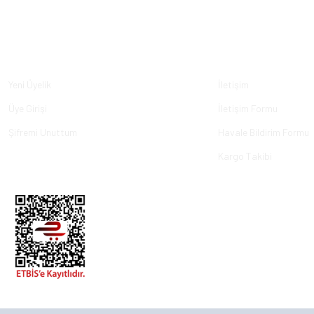
Üyelik
Kurumsal
Yeni Üyelik
İletişim
Üye Girişi
İletişim Formu
Şifremi Unuttum
Havale Bildirim Formu
Kargo Takibi