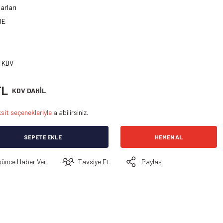
arları
DE
+ KDV
TL
KDV DAHİL
sit seçenekleriyle
alabilirsiniz.
SEPETE EKLE
HEMEN AL
şünce Haber Ver
Tavsiye Et
Paylaş