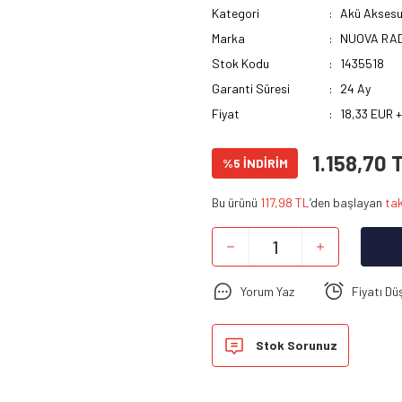
Kategori
Akü Aksesu
Marka
NUOVA RA
Stok Kodu
1435518
Garanti Süresi
24 Ay
Fiyat
18,33 EUR 
1.158,70 
%5 İNDİRİM
Bu ürünü
117,98 TL
’den başlayan
tak
Yorum Yaz
Fiyatı Dü
Stok Sorunuz