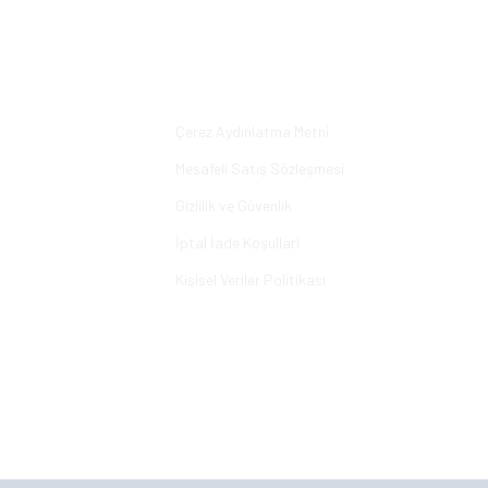
Bu ürüne ilk yorumu siz yapın!
Yorum Yaz
Alışveriş
Çerez Aydınlatma Metni
Mesafeli Satış Sözleşmesi
Gizlilik ve Güvenlik
İptal İade Koşullari
Kişisel Veriler Politikası