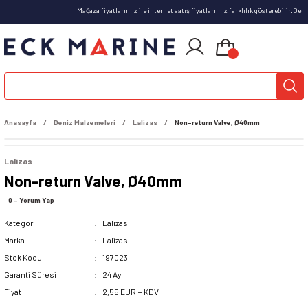
Mağaza fiyatlarımız ile internet satış fiyatlarımız farklılık gösterebilir.De
Anasayfa
Deniz Malzemeleri
Lalizas
Non-return Valve, Ø40mm
Lalizas
Non-return Valve, Ø40mm
0 - Yorum Yap
Kategori
Lalizas
Marka
Lalizas
Stok Kodu
197023
Garanti Süresi
24 Ay
Fiyat
2,55 EUR + KDV