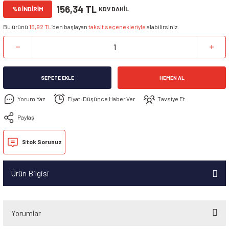
156,34 TL
%8 İNDİRİM
KDV DAHİL
Bu ürünü
15,92 TL
’den başlayan
taksit seçenekleriyle
alabilirsiniz.
SEPETE EKLE
HEMEN AL
Yorum Yaz
Fiyatı Düşünce Haber Ver
Tavsiye Et
Paylaş
Stok Sorunuz
Ürün Bilgisi
Yorumlar