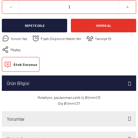
SEPETE EKLE
HEMEN AL
Yorum Yaz
Fiyatı Düşünce Haber Ver
Tavsiye Et
Paylaş
Stok Sorunuz
Ürün Bilgisi
Motafyon, paslanmaz çelik.İç Ø (mm) 13
Dış Ø (mm) 27
Yorumlar