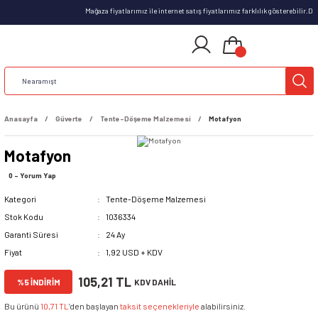
Mağaza fiyatlarımız ile internet satış fiyatlarımız farklılık gösterebilir.
Anasayfa
Güverte
Tente-Döşeme Malzemesi
Motafyon
Motafyon
0 - Yorum Yap
Kategori
Tente-Döşeme Malzemesi
Stok Kodu
1036334
Garanti Süresi
24 Ay
Fiyat
1,92 USD + KDV
105,21 TL
%5 İNDİRİM
KDV DAHİL
Bu ürünü
10,71 TL
’den başlayan
taksit seçenekleriyle
alabilirsiniz.