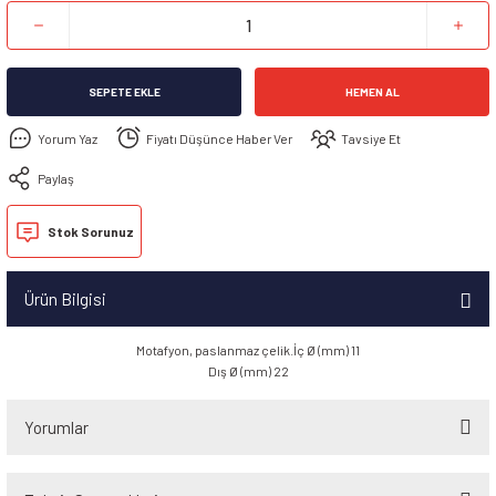
SEPETE EKLE
HEMEN AL
Yorum Yaz
Fiyatı Düşünce Haber Ver
Tavsiye Et
Paylaş
Stok Sorunuz
Ürün Bilgisi
Motafyon, paslanmaz çelik.İç Ø (mm) 11
Dış Ø (mm) 22
Yorumlar