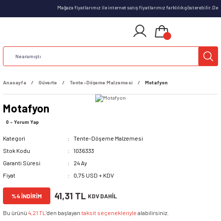
Mağaza fiyatlarımız ile internet satış fiyatlarımız farklılık gösterebilir.D
Anasayfa
Güverte
Tente-Döşeme Malzemesi
Motafyon
Motafyon
0 - Yorum Yap
Kategori
Tente-Döşeme Malzemesi
Stok Kodu
1036333
Garanti Süresi
24 Ay
Fiyat
0,75 USD + KDV
41,31 TL
%4 İNDİRİM
KDV DAHİL
Bu ürünü
4,21 TL
’den başlayan
taksit seçenekleriyle
alabilirsiniz.