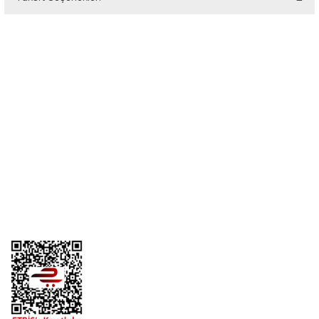
Bu ürüne ilk yorumu siz yapın!
Yorum Yaz
Üyelik
Kurumsal
Alışveriş