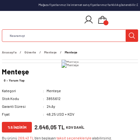
Mağaza fiyatlarımız ile internet satış fiyatlarımız farklılık gösterebilir.
Anasayfa
Güverte
Menteşe
Menteşe
Menteşe
0 - Yorum Yap
Kategori
Menteşe
Stok Kodu
3855612
Garanti Süresi
24 Ay
Fiyat
48,25 USD + KDV
2.646,05 TL
%5 İNDİRİM
KDV DAHİL
Bu ürünü
269,43 TL
’den başlayan
taksit seçenekleriyle
alabilirsiniz.