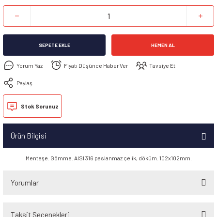
SEPETE EKLE
HEMEN AL
Yorum Yaz
Fiyatı Düşünce Haber Ver
Tavsiye Et
Paylaş
Stok Sorunuz
Ürün Bilgisi
Menteşe. Gömme. AISI 316 paslanmaz çelik, döküm. 102x102mm.
Yorumlar
Taksit Seçenekleri