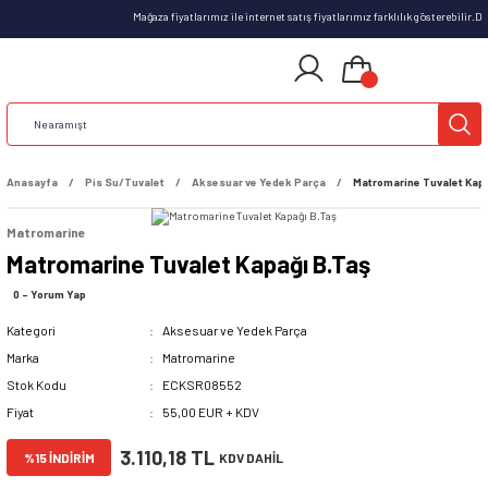
Mağaza fiyatlarımız ile internet satış fiyatlarımız farklılık gösterebilir.
Anasayfa
Pis Su/Tuvalet
Aksesuar ve Yedek Parça
Matromarine Tuvalet Kapa
Matromarine
Matromarine Tuvalet Kapağı B.Taş
0 - Yorum Yap
Kategori
Aksesuar ve Yedek Parça
Marka
Matromarine
Stok Kodu
ECKSR08552
Fiyat
55,00 EUR + KDV
3.110,18 TL
%15 İNDİRİM
KDV DAHİL