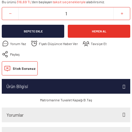
Bu ürünü
316,69 TL
’den başlayan
taksit seçenekleriyle
alabilirsiniz.
SEPETE EKLE
HEMEN AL
Yorum Yaz
Fiyatı Düşünce Haber Ver
Tavsiye Et
Paylaş
Stok Sorunuz
Ürün Bilgisi
Matromarine Tuvalet Kapağı B.Taş
Yorumlar