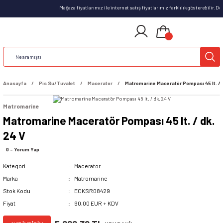
Mağaza fiyatlarımız ile internet satış fiyatlarımız farklılık gösterebilir.D
Anasayfa
Pis Su/Tuvalet
Macerator
Matromarine Maceratör Pompası 45 lt. / 
Matromarine
Matromarine Maceratör Pompası 45 lt. / dk.
24 V
0 - Yorum Yap
Kategori
Macerator
Marka
Matromarine
Stok Kodu
ECKSR08429
Fiyat
90,00 EUR + KDV