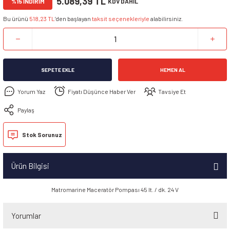
5.089,39 TL
%15 İNDİRİM
KDV DAHİL
Bu ürünü
518,23 TL
’den başlayan
taksit seçenekleriyle
alabilirsiniz.
SEPETE EKLE
HEMEN AL
Yorum Yaz
Fiyatı Düşünce Haber Ver
Tavsiye Et
Paylaş
Stok Sorunuz
Ürün Bilgisi
Matromarine Maceratör Pompası 45 lt. / dk. 24 V
Yorumlar