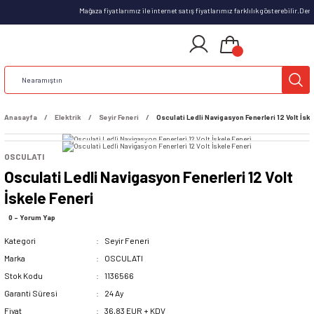
Mağaza fiyatlarımız ile internet satış fiyatlarımız farklılık gösterebilir.De
Anasayfa
Elektrik
Seyir Feneri
Osculati Ledli Navigasyon Fenerleri 12 Volt İske
OSCULATI
Osculati Ledli Navigasyon Fenerleri 12 Volt
İskele Feneri
0 - Yorum Yap
Kategori
Seyir Feneri
Marka
OSCULATI
Stok Kodu
1136566
Garanti Süresi
24 Ay
Fiyat
36,83 EUR + KDV