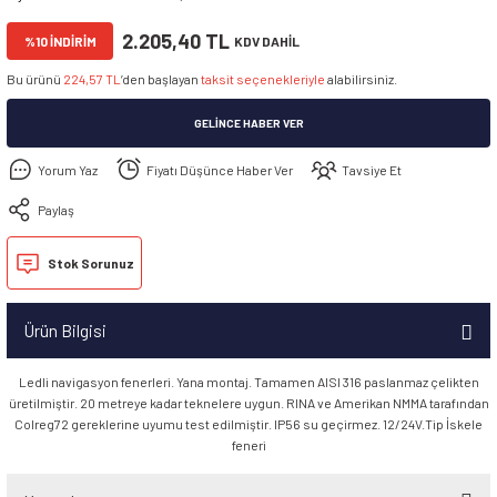
2.205,40 TL
%10 İNDİRİM
KDV DAHİL
Bu ürünü
224,57 TL
’den başlayan
taksit seçenekleriyle
alabilirsiniz.
GELINCE HABER VER
Yorum Yaz
Fiyatı Düşünce Haber Ver
Tavsiye Et
Paylaş
Stok Sorunuz
Ürün Bilgisi
Ledli navigasyon fenerleri. Yana montaj. Tamamen AISI 316 paslanmaz çelikten
üretilmiştir. 20 metreye kadar teknelere uygun. RINA ve Amerikan NMMA tarafından
Colreg72 gereklerine uyumu test edilmiştir. IP56 su geçirmez. 12/24V.Tip İskele
feneri