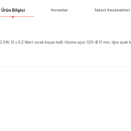
Ürün Bilgisi
Yorumlar
Taksit Seçenekleri
.5W. 12 x 0.2 Watt sıcak beyaz ledli. Hüzme açısı 120º. Ø 31 mm, iğne ayak
Bu ürüne ilk yorumu siz yapın!
Yorum Yaz
Alışveriş