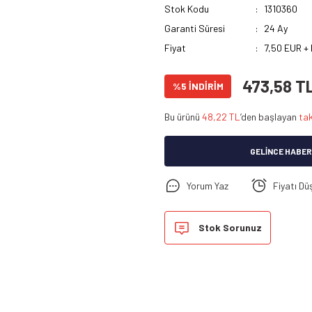
Stok Kodu
1310360
Garanti Süresi
24 Ay
Fiyat
7,50 EUR +
473,58 T
%5 İNDİRİM
Bu ürünü
48,22 TL
’den başlayan
tak
GELINCE HABER
Yorum Yaz
Fiyatı Dü
Stok Sorunuz