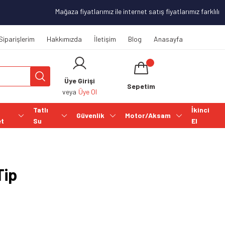
Mağaza fiyatlarımız ile internet satış fiyatlarımız farklılık
Siparişlerim
Hakkımızda
İletişim
Blog
Anasayfa
Üye Girişi
Sepetim
veya
Üye Ol
Tatlı
İkinci
Güvenlik
Motor/Aksam
et
Su
El
Tip