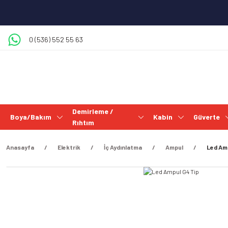
0 (536) 552 55 63
Demirleme /
Boya/Bakım
Kabin
Güverte
Rıhtım
Anasayfa
Elektrik
İç Aydınlatma
Ampul
Led Amp