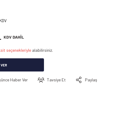
 KDV
L
KDV DAHİL
sit seçenekleriyle
alabilirsiniz.
 VER
şünce Haber Ver
Tavsiye Et
Paylaş