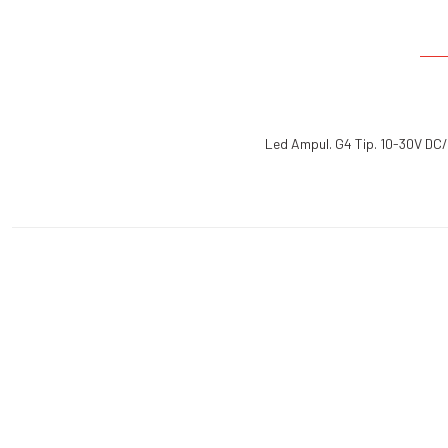
Led Ampul. G4 Tip. 10-30V DC/2
Üyelik
Kurumsal