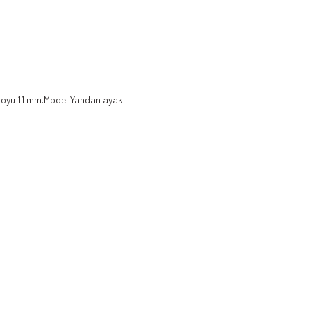
 boyu 11 mm.Model Yandan ayaklı
Telefon