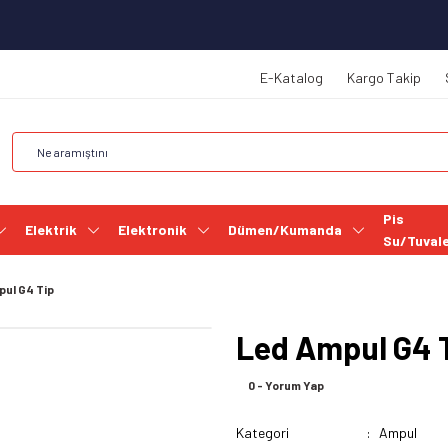
E-Katalog
Kargo Takip
Pis
Elektrik
Elektronik
Dümen/Kumanda
Su/Tuval
ul G4 Tip
Led Ampul G4 
0 - Yorum Yap
Kategori
Ampul