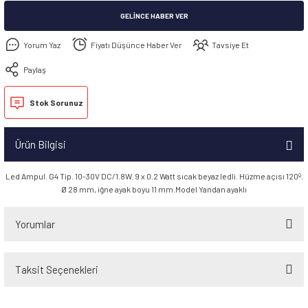
GELINCE HABER VER
Yorum Yaz
Fiyatı Düşünce Haber Ver
Tavsiye Et
Paylaş
Stok Sorunuz
Ürün Bilgisi
Led Ampul. G4 Tip. 10-30V DC/1.8W. 9 x 0.2 Watt sıcak beyaz ledli. Hüzme açısı 120º.
Ø 28 mm, iğne ayak boyu 11 mm.Model Yandan ayaklı
Yorumlar
Taksit Seçenekleri
Bu ürüne ilk yorumu siz yapın!