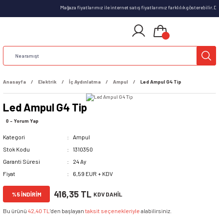
Mağaza fiyatlarımız ile internet satış fiyatlarımız farklılık gösterebilir.
Anasayfa
Elektrik
İç Aydınlatma
Ampul
Led Ampul G4 Tip
Led Ampul G4 Tip
0 - Yorum Yap
Kategori
Ampul
Stok Kodu
1310350
Garanti Süresi
24 Ay
Fiyat
6,59 EUR + KDV
416,35 TL
%5 İNDİRİM
KDV DAHİL
Bu ürünü
42,40 TL
’den başlayan
taksit seçenekleriyle
alabilirsiniz.