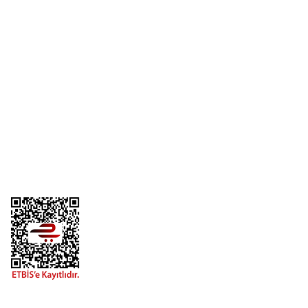
Yorum Yaz
Üyelik
Kurumsal
Alışveriş
Telefon