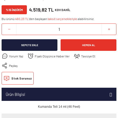
ü Ve Yuvası
4.519,82 TL
%15 İNDİRİM
KDV DAHİL
Bu ürünü
460,23 TL
’den başlayan
taksit seçenekleriyle
alabilirsiniz.
nı
lası
ılar ve Cilalar
SEPETE EKLE
HEMEN AL
Yorum Yaz
Fiyatı Düşünce Haber Ver
Tavsiye Et
arı
 Ekipmanları
ek
İpi
Paylaş
ti
ik
a Aparatı
Stok Sorunuz
ti
rı
Ürün Bilgisi
i
urtağzı
kipmanı
Kumanda Teli 14 mt (46 Feet)
imyasalları
arı
vertör