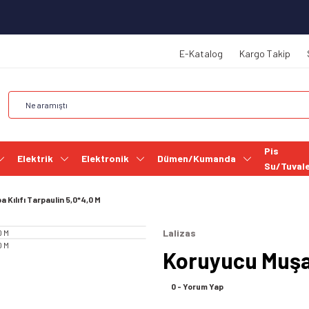
E-Katalog
Kargo Takip
Pis
Elektrik
Elektronik
Dümen/Kumanda
Su/Tuval
Kılıfı Tarpaulin 5,0*4,0 M
Lalizas
Koruyucu Muşam
0 - Yorum Yap