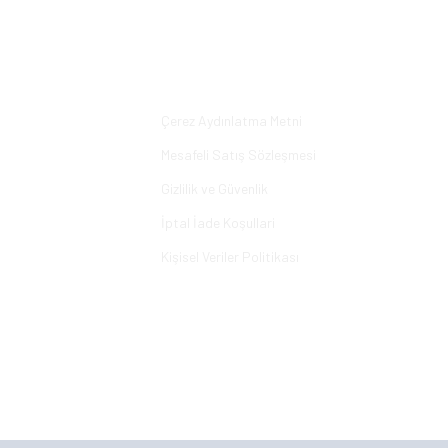
Bu ürüne ilk yorumu siz yapın!
Yorum Yaz
Alışveriş
Çerez Aydınlatma Metni
Mesafeli Satış Sözleşmesi
Gizlilik ve Güvenlik
İptal İade Koşullari
Kişisel Veriler Politikası