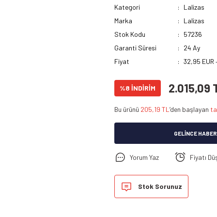
Kategori
Lalizas
Marka
Lalizas
Stok Kodu
57236
Garanti Süresi
24 Ay
Fiyat
32,95 EUR 
2.015,09 
%8 İNDİRİM
Bu ürünü
205,19 TL
’den başlayan
ta
GELINCE HABER
Yorum Yaz
Fiyatı Dü
Stok Sorunuz