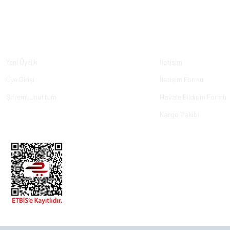
Üyelik
Kurumsal
Yeni Üyelik
İletişim
Üye Girişi
İletişim Formu
Şifremi Unuttum
Havale Bildirim Formu
Kargo Takibi