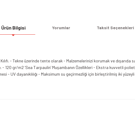
Ürün Bilgisi
Yorumlar
Taksit Seçenekleri
Kılıfı. - Tekne üzerinde tente olarak - Malzemelerinizi korumak ve dışarıda 
- 120 gr/m2 ‘Sea Tarpaulin’ Muşambanın Özellikleri - Ekstra kuvvetli poliethil
esi - UV dayanıklılığı - Maksimum su geçirmezliği için birleştirilmiş iki yüze