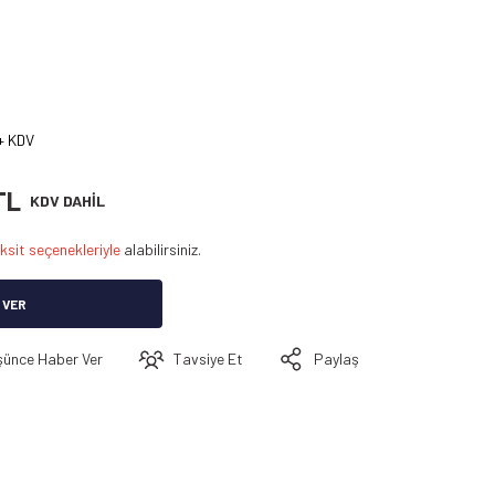
+ KDV
TL
KDV DAHİL
ksit seçenekleriyle
alabilirsiniz.
 VER
şünce Haber Ver
Tavsiye Et
Paylaş