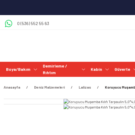
0 (536) 552 55 63
Demirleme /
Boya/Bakım
Kabin
Güverte
Rıhtım
Anasayfa
Deniz Malzemeleri
Lalizas
Koruyucu Muşamba 