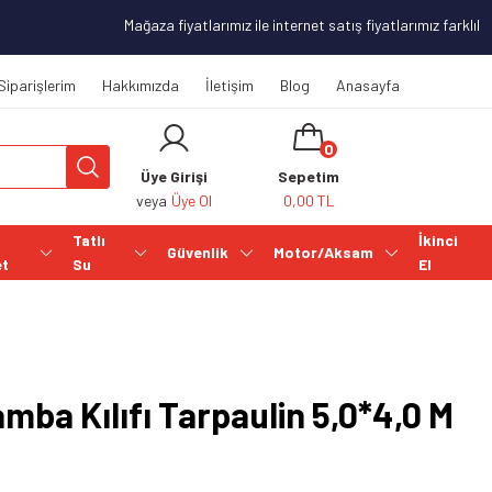
Mağaza fiyatlarımız ile internet satış fiyatlarımız farklılık 
Siparişlerim
Hakkımızda
İletişim
Blog
Anasayfa
0
Üye Girişi
Sepetim
veya
Üye Ol
0,00 TL
Tatlı
İkinci
Güvenlik
Motor/Aksam
et
Su
El
ba Kılıfı Tarpaulin 5,0*4,0 M