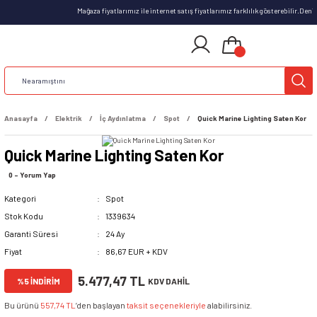
Mağaza fiyatlarımız ile internet satış fiyatlarımız farklılık gösterebilir.Den
Anasayfa
Elektrik
İç Aydınlatma
Spot
Quick Marine Lighting Saten Kor
Quick Marine Lighting Saten Kor
0 - Yorum Yap
Kategori
Spot
Stok Kodu
1339634
Garanti Süresi
24 Ay
Fiyat
86,67 EUR + KDV
5.477,47 TL
%5 İNDİRİM
KDV DAHİL
Bu ürünü
557,74 TL
’den başlayan
taksit seçenekleriyle
alabilirsiniz.