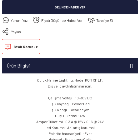
GELINCE HABER VER
Yorum Yaz
Fiyatı Düşünce Haber Ver
Tavsiye Et
Paylaş
Stok Sorunuz
Ürün Bilgisi
Quick Marine Lighting. Model KOR XP LP.
Dış ve İç aydınlatmalar için.
Çalışma Voltajı : 10-30V DC
Işık Kaynağı : Power Led
Işık Rengi : Sıcak beyaz
Güç Tüketimi : 4 W
Amper Tüketimi : 0.3 A @ 12V / 0.16 @ 24V
Led Koruma : Ani artış korumalı
Polarite hassasiyeti : Evet
Materyal : Paslanmaz Çelik