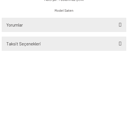
Model Saten
Yorumlar
Taksit Seçenekleri
Bu ürüne ilk yorumu siz yapın!
Yorum Yaz
Üyelik
Kurumsal
Alışveriş