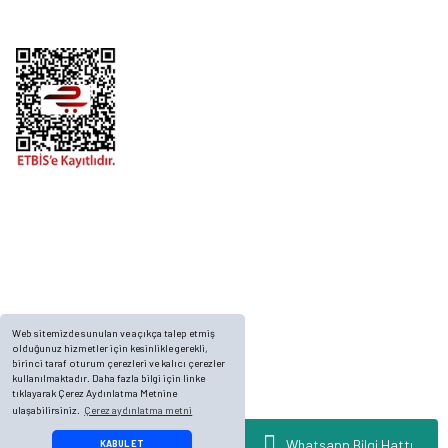
Telefon
0 (216) 701 11 33
0 (536) 552 55 63
Adres
Yayla Mah. Gökçek sok Balvin 2 Sitesi A Blok APT. No: 10/A, Tuzla/İstanbul
Web sitemizde sunulan ve açıkça talep etmiş
olduğunuz hizmetler için kesinlikle gerekli,
birinci taraf oturum çerezleri ve kalıcı çerezler
kullanılmaktadır. Daha fazla bilgi için linke
tıklayarak Çerez Aydınlatma Metnine
ulaşabilirsiniz.
Çerez aydınlatma metni
© 2023, ECKMARİNE.COM - Tüm Hakları Saklıdır.
Whatsapp Bilgi Hattı
KABUL ET