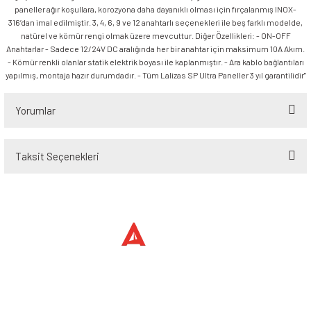
paneller ağır koşullara, korozyona daha dayanıklı olması için fırçalanmış INOX-
316’dan imal edilmiştir. 3, 4, 6, 9 ve 12 anahtarlı seçenekleri ile beş farklı modelde,
natürel ve kömür rengi olmak üzere mevcuttur. Diğer Özellikleri: - ON-OFF
Anahtarlar - Sadece 12/24V DC aralığında her bir anahtar için maksimum 10A Akım.
- Kömür renkli olanlar statik elektrik boyası ile kaplanmıştır. - Ara kablo bağlantıları
yapılmış, montaja hazır durumdadır. - Tüm Lalizas SP Ultra Paneller 3 yıl garantilidir"
Yorumlar
Taksit Seçenekleri
Bu ürüne ilk yorumu siz yapın!
Yorum Yaz
Üyelik