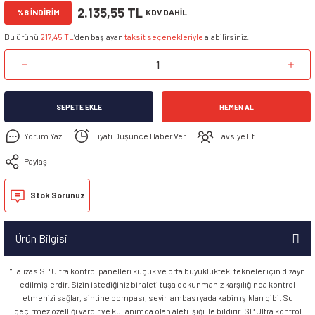
2.135,55 TL
%8 İNDİRİM
KDV DAHİL
Bu ürünü
217,45 TL
’den başlayan
taksit seçenekleriyle
alabilirsiniz.
SEPETE EKLE
HEMEN AL
Yorum Yaz
Fiyatı Düşünce Haber Ver
Tavsiye Et
Paylaş
Stok Sorunuz
Ürün Bilgisi
"Lalizas SP Ultra kontrol panelleri küçük ve orta büyüklükteki tekneler için dizayn
edilmişlerdir. Sizin istediğiniz bir aleti tuşa dokunmanız karşılığında kontrol
etmenizi sağlar, sintine pompası, seyir lambası yada kabin ışıkları gibi. Su
geçirmez özelliği vardır ve kullanımda olan aleti ışığı ile bildirir. SP Ultra kontrol