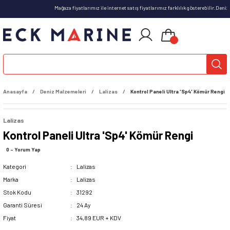
Mağaza fiyatlarımız ile internet satış fiyatlarımız farklılık gösterebilir.Deni
Anasayfa
Deniz Malzemeleri
Lalizas
Kontrol Paneli Ultra 'Sp4' Kömür Rengi
Lalizas
Kontrol Paneli Ultra 'Sp4' Kömür Rengi
0 - Yorum Yap
Kategori
Lalizas
Marka
Lalizas
Stok Kodu
31292
Garanti Süresi
24 Ay
Fiyat
34,89 EUR + KDV