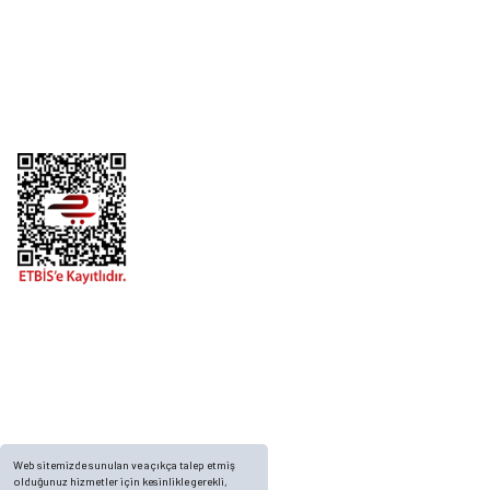
Kurumsal
Alışveriş
Telefon
0 (216) 701 11 33
0 (536) 552 55 63
Adres
Yayla Mah. Gökçek sok Balvin 2 Sitesi A Blok APT. No: 10/A, Tuzla/İstanbul
Web sitemizde sunulan ve açıkça talep etmiş
olduğunuz hizmetler için kesinlikle gerekli,