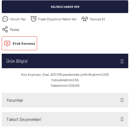
GELINCE HABER VER
Yorum Yaz
Fiyatı Düşünce Haber Ver
Tavsiye Et
Paylaş
Stok Sorunuz
Ürün Bilgisi
Koç boynuzu. Oval. AISI 316 paslanmaz çelik.Boy(mm) 203
Yükseklik(mm) 55
Taban(mm) 120x30
Yorumlar
Taksit Seçenekleri
Bu ürüne ilk yorumu siz yapın!