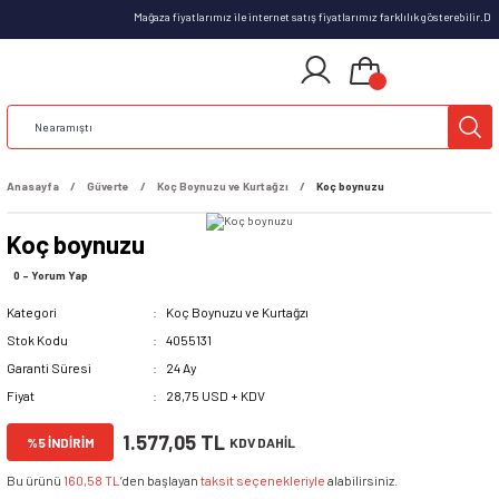
Mağaza fiyatlarımız ile internet satış fiyatlarımız farklılık gösterebilir.D
Anasayfa
Güverte
Koç Boynuzu ve Kurtağzı
Koç boynuzu
Koç boynuzu
0 - Yorum Yap
Kategori
Koç Boynuzu ve Kurtağzı
Stok Kodu
4055131
Garanti Süresi
24 Ay
Fiyat
28,75 USD + KDV
1.577,05 TL
%5 İNDİRİM
KDV DAHİL
Bu ürünü
160,58 TL
’den başlayan
taksit seçenekleriyle
alabilirsiniz.