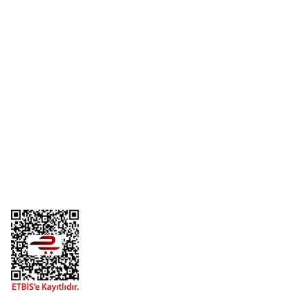
Yorum Yaz
Üyelik
Kurumsal
Alışveriş
Telefon