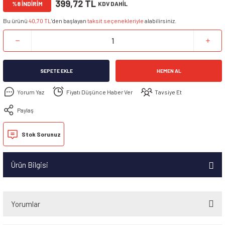
399,72 TL
%8 İNDİRİM
KDV DAHİL
Bu ürünü
40,70 TL
’den başlayan
taksit seçenekleriyle
alabilirsiniz.
SEPETE EKLE
HEMEN AL
Yorum Yaz
Fiyatı Düşünce Haber Ver
Tavsiye Et
Paylaş
Stok Sorunuz
Ürün Bilgisi
Yorumlar