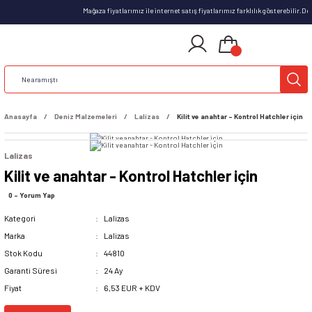
Mağaza fiyatlarımız ile internet satış fiyatlarımız farklılık gösterebilir.D
Anasayfa
Deniz Malzemeleri
Lalizas
Kilit ve anahtar - Kontrol Hatchler için
Lalizas
Kilit ve anahtar - Kontrol Hatchler için
0 - Yorum Yap
Kategori
Lalizas
Marka
Lalizas
Stok Kodu
44810
Garanti Süresi
24 Ay
Fiyat
6,53 EUR + KDV