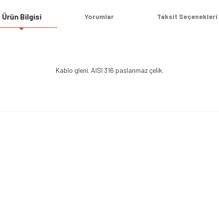
Ürün Bilgisi
Yorumlar
Taksit Seçenekleri
Kablo gleni. AISI 316 paslanmaz çelik.
Bu ürüne ilk yorumu siz yapın!
Yorum Yaz
Alışveriş