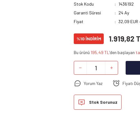
Stok Kodu
1436192
Garanti Süresi
24 Ay
Fiyat
32,09 EUR 
1.919,82 
%10 İNDİRİM
Bu ürünü
195,49 TL
’den başlayan
ta
Yorum Yaz
Fiyatı Dü
Stok Sorunuz