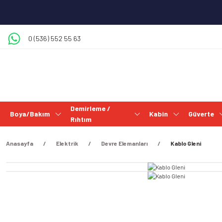
0 (536) 552 55 63
Demirleme /
Boya/Bakım
Kabin
Güverte
Rıhtım
Anasayfa
Elektrik
Devre Elemanları
Kablo Gleni