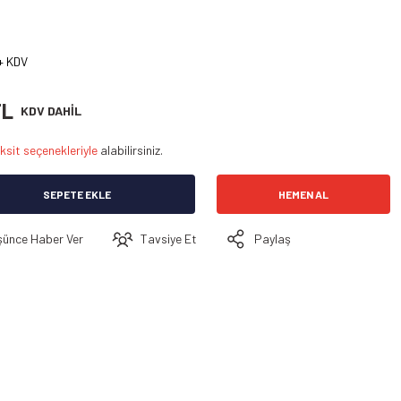
+ KDV
TL
KDV DAHİL
ksit seçenekleriyle
alabilirsiniz.
SEPETE EKLE
HEMEN AL
şünce Haber Ver
Tavsiye Et
Paylaş