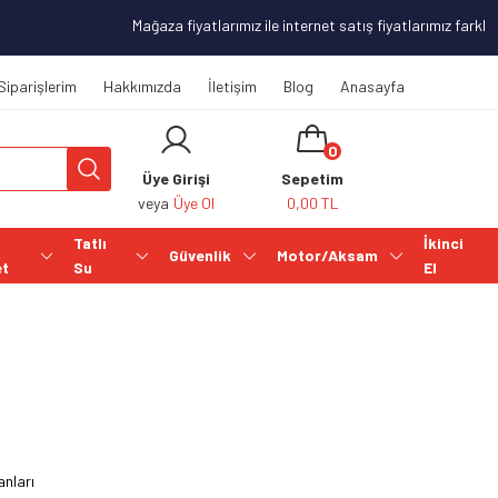
Mağaza fiyatlarımız ile internet satış fiyatlarımız farklılı
Siparişlerim
Hakkımızda
İletişim
Blog
Anasayfa
0
Üye Girişi
Sepetim
veya
Üye Ol
0,00 TL
Tatlı
İkinci
Güvenlik
Motor/Aksam
et
Su
El
nları