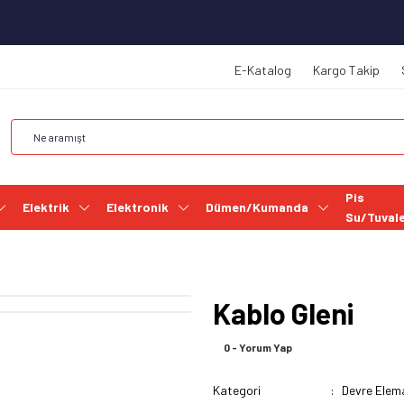
E-Katalog
Kargo Takip
Pis
Elektrik
Elektronik
Dümen/Kumanda
Su/Tuval
Kablo Gleni
0 - Yorum Yap
Kategori
Devre Elema