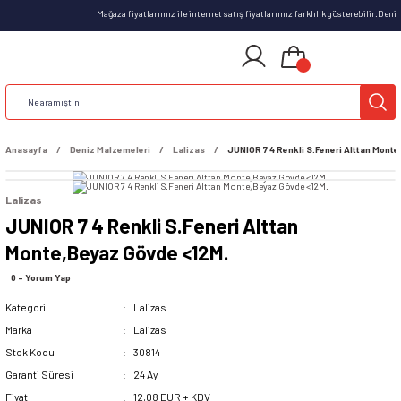
Mağaza fiyatlarımız ile internet satış fiyatlarımız farklılık gösterebilir.Den
Anasayfa
Deniz Malzemeleri
Lalizas
JUNIOR 7 4 Renkli S.Feneri Alttan Mont
Lalizas
JUNIOR 7 4 Renkli S.Feneri Alttan
Monte,Beyaz Gövde <12M.
0 - Yorum Yap
Kategori
Lalizas
Marka
Lalizas
Stok Kodu
30814
Garanti Süresi
24 Ay
Fiyat
12,08 EUR + KDV