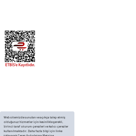
Alışveriş
Telefon
0 (216) 701 11 33
0 (536) 552 55 63
Adres
Yayla Mah. Gökçek sok Balvin 2 Sitesi A Blok APT. No: 10/A, Tuzla/İstanbul
Web sitemizde sunulan ve açıkça talep etmiş
olduğunuz hizmetler için kesinlikle gerekli,
birinci taraf oturum çerezleri ve kalıcı çerezler
kullanılmaktadır. Daha fazla bilgi için linke
tıklayarak Çerez Aydınlatma Metnine