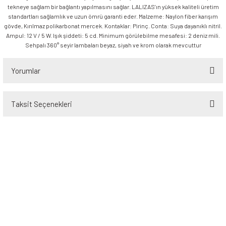
tekneye sağlam bir bağlantı yapılmasını sağlar. LALIZAS’ın yüksek kaliteli üretim
standartları sağlamlık ve uzun ömrü garanti eder. Malzeme: Naylon fiber karışım
gövde, Kırılmaz polikarbonat mercek. Kontaklar: Pirinç. Conta: Suya dayanıklı nitril.
Ampul: 12 V / 5 W. Işık şiddeti: 5 cd. Minimum görülebilme mesafesi: 2 deniz mili.
Sehpalı 360° seyir lambaları beyaz, siyah ve krom olarak mevcuttur
Yorumlar
Taksit Seçenekleri
Bu ürüne ilk yorumu siz yapın!
Yorum Yaz
Üyelik
Kurumsal