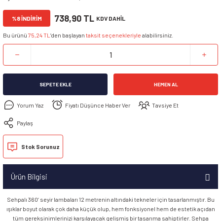
738,90 TL
%8 İNDİRİM
KDV DAHİL
Bu ürünü
75,24 TL
’den başlayan
taksit seçenekleriyle
alabilirsiniz.
SEPETE EKLE
HEMEN AL
Yorum Yaz
Fiyatı Düşünce Haber Ver
Tavsiye Et
Paylaş
Stok Sorunuz
Ürün Bilgisi
Sehpalı 360’ seyir lambaları 12 metrenin altındaki tekneler için tasarlanmıştır. Bu
ışıklar boyut olarak çok daha küçük olup, hem fonksiyonel hem de estetik açıdan
tüm gereksinimlerinizi karşılayacak gelişmiş bir tasarıma sahiptirler. Sehpa