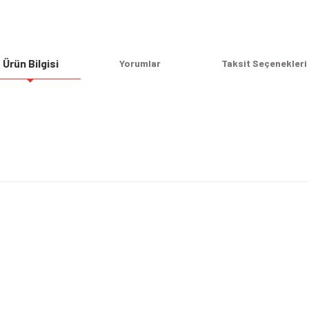
Ürün Bilgisi
Yorumlar
Taksit Seçenekleri
Bu ürüne ilk yorumu siz yapın!
Yorum Yaz