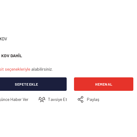
 KDV
KDV DAHİL
it seçenekleriyle
alabilirsiniz.
SEPETE EKLE
HEMEN AL
şünce Haber Ver
Tavsiye Et
Paylaş