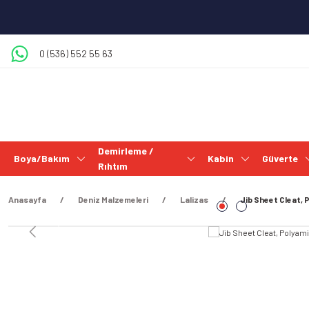
0 (536) 552 55 63
Demirleme /
Boya/Bakım
Kabin
Güverte
Rıhtım
Anasayfa
Deniz Malzemeleri
Lalizas
Jib Sheet Cleat, 