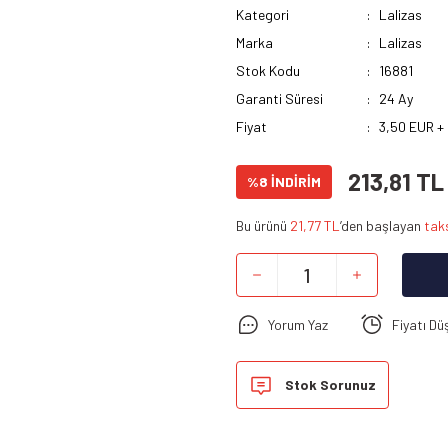
Kategori
Lalizas
Marka
Lalizas
Stok Kodu
16881
Garanti Süresi
24 Ay
Fiyat
3,50 EUR +
213,81 TL
%8 İNDİRİM
Bu ürünü
21,77 TL
’den başlayan
taks
Yorum Yaz
Fiyatı Dü
Stok Sorunuz