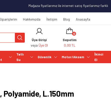
Mağaza fiyatlarımız ile internet satış fiyatlarımız farklılık
Siparişlerim
Hakkımızda
İletişim
Blog
Anasayfa
0
Üye Girişi
Sepetim
veya
Üye Ol
0,00 TL
Tatlı
İkinci
Güvenlik
Motor/Aksam
et
Su
El
t, Polyamide, L.150mm