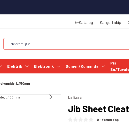
E-Katalog
Kargo Takip
Pis
Elektrik
Elektronik
Dümen/Kumanda
Su/Tuval
Polyamide, L.150mm
Lalizas
Jib Sheet Clea
0 - Yorum Yap