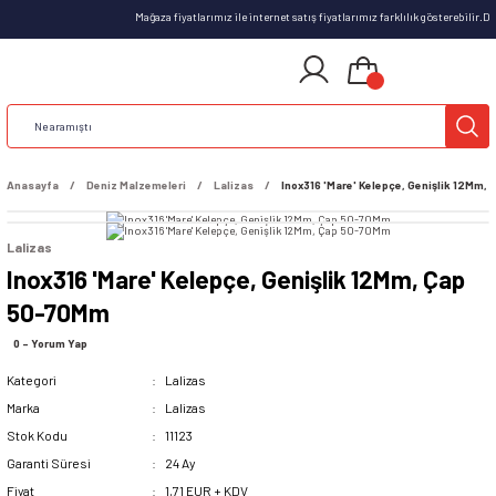
Mağaza fiyatlarımız ile internet satış fiyatlarımız farklılık gösterebilir.
Anasayfa
Deniz Malzemeleri
Lalizas
Inox316 'Mare' Kelepçe, Genişlik 12Mm,
Lalizas
Inox316 'Mare' Kelepçe, Genişlik 12Mm, Çap
50-70Mm
0 - Yorum Yap
Kategori
Lalizas
Marka
Lalizas
Stok Kodu
11123
Garanti Süresi
24 Ay
Fiyat
1,71 EUR + KDV