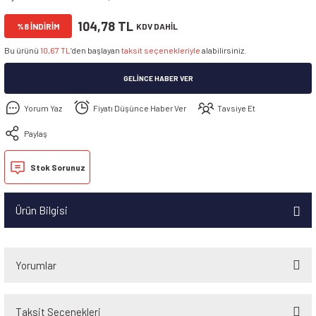
104,78 TL
%8 İNDİRİM
KDV DAHİL
Bu ürünü
10,67 TL
’den başlayan
taksit seçenekleriyle
alabilirsiniz.
GELINCE HABER VER
Yorum Yaz
Fiyatı Düşünce Haber Ver
Tavsiye Et
Paylaş
Stok Sorunuz
Ürün Bilgisi
Yorumlar
Taksit Seçenekleri