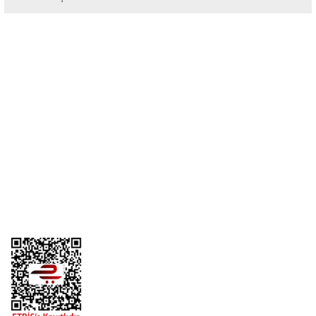
Bu ürüne ilk yorumu siz yapın!
Yorum Yaz
Üyelik
Kurumsal
Alışveriş