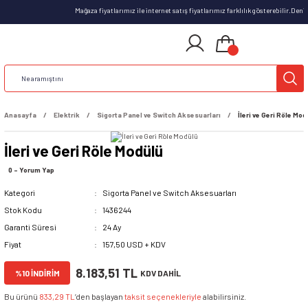
Mağaza fiyatlarımız ile internet satış fiyatlarımız farklılık gösterebilir.Den
Anasayfa
Elektrik
Sigorta Panel ve Switch Aksesuarları
İleri ve Geri Röle Mod
İleri ve Geri Röle Modülü
0 - Yorum Yap
Kategori
Sigorta Panel ve Switch Aksesuarları
Stok Kodu
1436244
Garanti Süresi
24 Ay
Fiyat
157,50 USD + KDV
8.183,51 TL
%10 İNDİRİM
KDV DAHİL
Bu ürünü
833,29 TL
’den başlayan
taksit seçenekleriyle
alabilirsiniz.