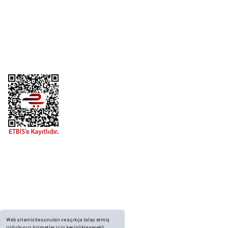
Kurumsal
Alışveriş
Telefon
0 (216) 701 11 33
0 (536) 552 55 63
Adres
Yayla Mah. Gökçek sok Balvin 2 Sitesi A Blok APT. No: 10/A, Tuzla/İstanbul
Web sitemizde sunulan ve açıkça talep etmiş
olduğunuz hizmetler için kesinlikle gerekli,