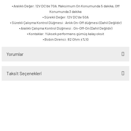
• Aralıklı Değer: 12V DC’de 70A. Maksimum On Konumunda 5 dakika, Off
Konumunda 3 dakika
• Sürekli Değer: 12V DC’de 50A
• Sürekli Çalışma Kontrol Düğmesi : Anlık On-Off düğmesi (Dahil Değildir)
• Aralıklı Çalışma Kontrol Düğmesi : On-Off-On (Dahil Değildir)
• Kontaklar: Yüksek performans gümüş kalay oksit
• Bobin Direnci: 82 Ohm ±%10
Yorumlar
Taksit Seçenekleri
Bu ürüne ilk yorumu siz yapın!
Yorum Yaz
Üyelik