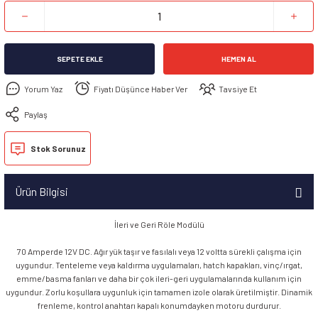
SEPETE EKLE
HEMEN AL
Yorum Yaz
Fiyatı Düşünce Haber Ver
Tavsiye Et
Paylaş
Stok Sorunuz
Ürün Bilgisi
İleri ve Geri Röle Modülü
70 Amperde 12V DC. Ağır yük taşır ve fasılalı veya 12 voltta sürekli çalışma için
uygundur. Tenteleme veya kaldırma uygulamaları, hatch kapakları, vinç/ırgat,
emme/basma fanları ve daha bir çok ileri-geri uygulamalarında kullanım için
uygundur. Zorlu koşullara uygunluk için tamamen izole olarak üretilmiştir. Dinamik
frenleme, kontrol anahtarı kapalı konumdayken motoru durdurur.