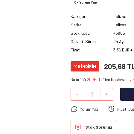
0 - Yorum Yap
Kategori
Lalizas
Marka
Lalizas
Stok Kodu
43685
Garanti Süresi
24 Ay
Fiyat
3,36 EUR +
205,68 T
%8 İNDİRİM
Bu ürünü
20,94 TL
’den başlayan
tak
Yorum Yaz
Fiyatı Dü
Stok Sorunuz