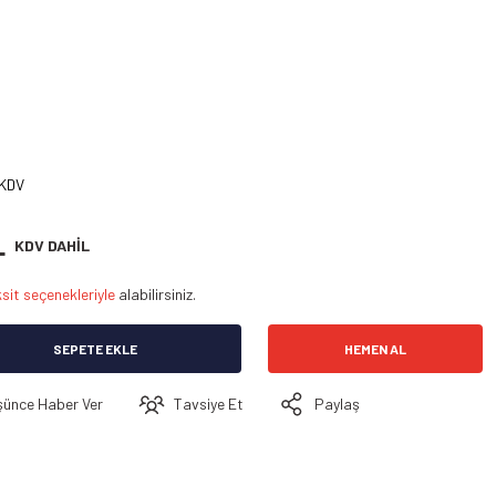
 KDV
L
KDV DAHİL
sit seçenekleriyle
alabilirsiniz.
SEPETE EKLE
HEMEN AL
şünce Haber Ver
Tavsiye Et
Paylaş