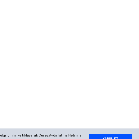
Telefon
0 (216) 701 11 33
0 (536) 552 55 63
Adres
Yayla Mah. Gökçek sok Balvin 2 Sitesi A Blok APT. No: 10/A, Tuzla/
İstanbul
Google Maps
Apple Maps
Yandex Maps
ilgi için linke tıklayarak Çerez Aydınlatma Metnine
Whatsapp Bilgi Hattı
KABUL ET