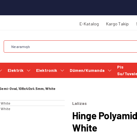
E-Katalog
Kargo Takip
Pis
Elektrik
Elektronik
Dümen/Kumanda
Su/Tuval
 Semi-Oval, 108x40x4.5mm, White
Lalizas
Hinge Polyami
White