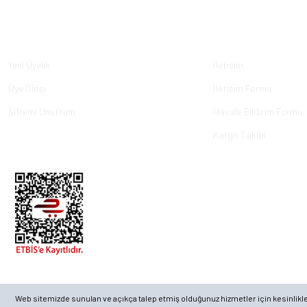
Üyelik
Kurumsal
Yeni Üyelik
İletişim
Üye Girişi
İletişim Formu
Şifremi Unuttum
Havale Bildirim Formu
Kargo Takibi
© 2023, ECKMARİNE.COM - Tüm Hakları Saklıdır.
Web sitemizde sunulan ve açıkça talep etmiş olduğunuz hizmetler için kesinlikle ge