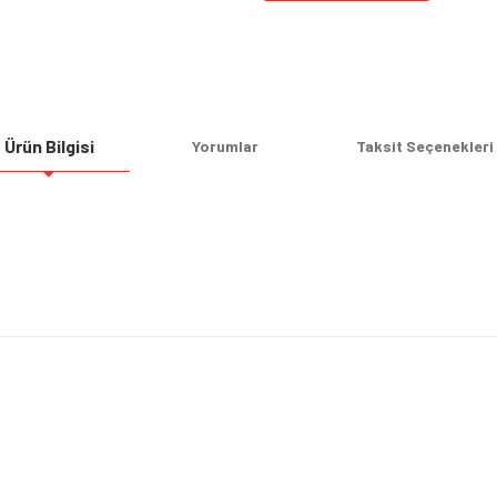
Ürün Bilgisi
Yorumlar
Taksit Seçenekleri
Bu ürüne ilk yorumu siz yapın!