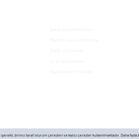
Yorum Yaz
Alışveriş
Çerez Aydınlatma Metni
Mesafeli Satış Sözleşmesi
Gizlilik ve Güvenlik
İptal İade Koşullari
Kişisel Veriler Politikası
rekli, birinci taraf oturum çerezleri ve kalıcı çerezler kullanılmaktadır. Daha fazla b