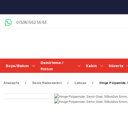
0 (536) 552 55 63
Demirleme /
Boya/Bakım
Kabin
Güverte
Rıhtım
Anasayfa
Deniz Malzemeleri
Lalizas
Hinge Polyamide,