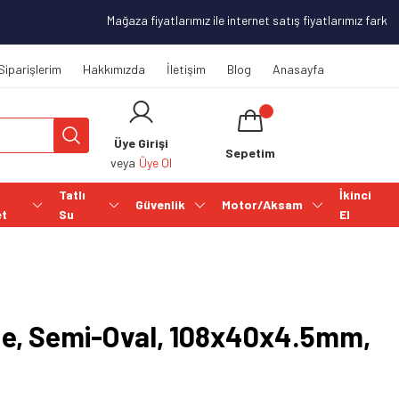
Mağaza fiyatlarımız ile internet satış fiyatlarımız farklılı
Siparişlerim
Hakkımızda
İletişim
Blog
Anasayfa
Üye Girişi
Sepetim
veya
Üye Ol
Tatlı
İkinci
Güvenlik
Motor/Aksam
et
Su
El
de, Semi-Oval, 108x40x4.5mm,