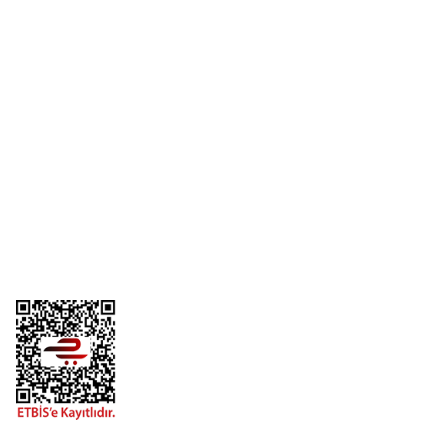
Yorum Yaz
Üyelik
Kurumsal
Alışveriş
Telefon