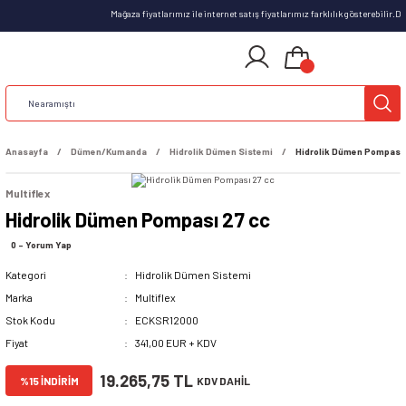
Mağaza fiyatlarımız ile internet satış fiyatlarımız farklılık gösterebilir.
Anasayfa
Dümen/Kumanda
Hidrolik Dümen Sistemi
Hidrolik Dümen Pompası 
Multiflex
Hidrolik Dümen Pompası 27 cc
0 - Yorum Yap
Kategori
Hidrolik Dümen Sistemi
Marka
Multiflex
Stok Kodu
ECKSR12000
Fiyat
341,00 EUR + KDV
19.265,75 TL
%15 İNDİRİM
KDV DAHİL