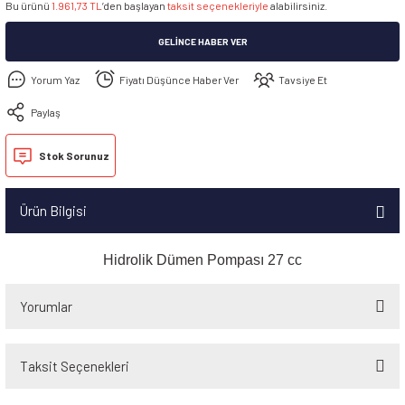
Bu ürünü
1.961,73 TL
’den başlayan
taksit seçenekleriyle
alabilirsiniz.
GELINCE HABER VER
Yorum Yaz
Fiyatı Düşünce Haber Ver
Tavsiye Et
Paylaş
Stok Sorunuz
Ürün Bilgisi
Hidrolik Dümen Pompası 27 cc
Yorumlar
Taksit Seçenekleri
Bu ürüne ilk yorumu siz yapın!