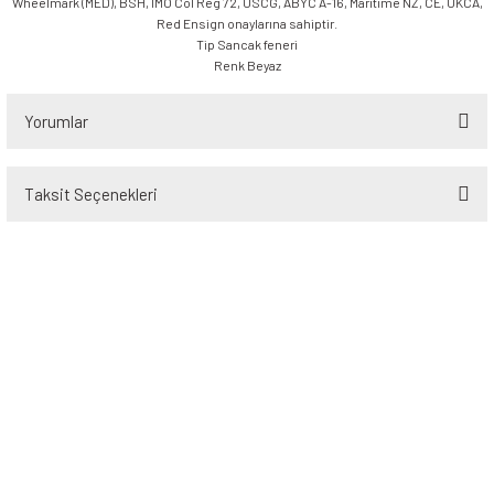
Wheelmark (MED), BSH, IMO Col Reg 72, USCG, ABYC A-16, Maritime NZ, CE, UKCA,
Red Ensign onaylarına sahiptir.
Tip Sancak feneri
Renk Beyaz
Yorumlar
Taksit Seçenekleri
Bu ürüne ilk yorumu siz yapın!
Yorum Yaz
Üyelik
Kurumsal