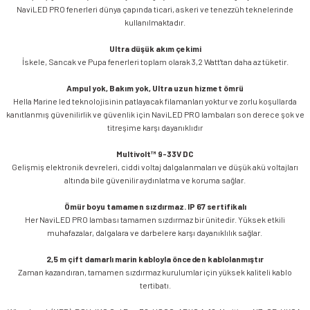
NaviLED PRO fenerleri dünya çapında ticari, askeri ve tenezzüh teknelerinde
kullanılmaktadır.
Ultra düşük akım çekimi
İskele, Sancak ve Pupa fenerleri toplam olarak 3,2 Watt'tan daha az tüketir.
Ampul yok, Bakım yok, Ultra uzun hizmet ömrü
Hella Marine led teknolojisinin patlayacak filamanları yoktur ve zorlu koşullarda
kanıtlanmış güvenilirlik ve güvenlik için NaviLED PRO lambaları son derece şok ve
titreşime karşı dayanıklıdır
Multivolt™ 9-33V DC
Gelişmiş elektronik devreleri, ciddi voltaj dalgalanmaları ve düşük akü voltajları
altında bile güvenilir aydınlatma ve koruma sağlar.
Ömür boyu tamamen sızdırmaz. IP 67 sertifikalı
Her NaviLED PRO lambası tamamen sızdırmaz bir ünitedir. Yüksek etkili
muhafazalar, dalgalara ve darbelere karşı dayanıklılık sağlar.
2,5 m çift damarlı marin kabloyla önceden kablolanmıştır
Zaman kazandıran, tamamen sızdırmaz kurulumlar için yüksek kaliteli kablo
tertibatı.