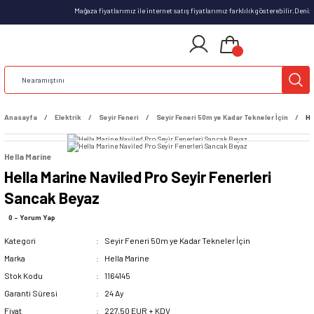
Mağaza fiyatlarımız ile internet satış fiyatlarımız farklılık gösterebilir.Deni
Anasayfa
Elektrik
Seyir Feneri
Seyir Feneri 50m ye Kadar Tekneler İçin
He
Hella Marine
Hella Marine Naviled Pro Seyir Fenerleri
Sancak Beyaz
0 - Yorum Yap
Kategori
Seyir Feneri 50m ye Kadar Tekneler İçin
Marka
Hella Marine
Stok Kodu
1164145
Garanti Süresi
24 Ay
Fiyat
227,50 EUR + KDV