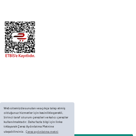
Alışveriş
Telefon
0 (216) 701 11 33
0 (536) 552 55 63
Adres
Yayla Mah. Gökçek sok Balvin 2 Sitesi A Blok APT. No: 10/A, Tuzla/İstanbul
Web sitemizde sunulan ve açıkça talep etmiş
olduğunuz hizmetler için kesinlikle gerekli,
birinci taraf oturum çerezleri ve kalıcı çerezler
kullanılmaktadır. Daha fazla bilgi için linke
tıklayarak Çerez Aydınlatma Metnine
ulaşabilirsiniz.
Çerez aydınlatma metni
© 2023, ECKMARİNE.COM - Tüm Hakları Saklıdır.