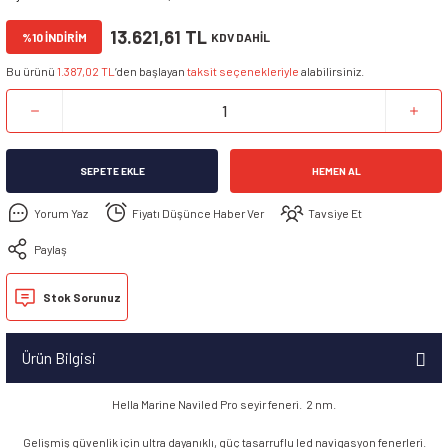
13.621,61 TL
%10 İNDİRİM
KDV DAHİL
Bu ürünü
1.387,02 TL
’den başlayan
taksit seçenekleriyle
alabilirsiniz.
SEPETE EKLE
HEMEN AL
Yorum Yaz
Fiyatı Düşünce Haber Ver
Tavsiye Et
Paylaş
Stok Sorunuz
Ürün Bilgisi
Hella Marine Naviled Pro seyir feneri. 2 nm.
Gelişmiş güvenlik için ultra dayanıklı, güç tasarruflu led navigasyon fenerleri.