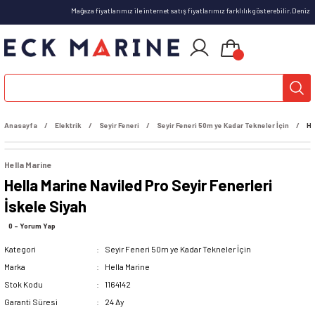
Mağaza fiyatlarımız ile internet satış fiyatlarımız farklılık gösterebilir.Deniz
Anasayfa
Elektrik
Seyir Feneri
Seyir Feneri 50m ye Kadar Tekneler İçin
He
Hella Marine
Hella Marine Naviled Pro Seyir Fenerleri
İskele Siyah
0 - Yorum Yap
Kategori
Seyir Feneri 50m ye Kadar Tekneler İçin
Marka
Hella Marine
Stok Kodu
1164142
Garanti Süresi
24 Ay