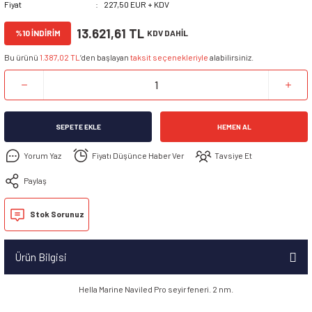
Fiyat
227,50 EUR + KDV
13.621,61 TL
%10 İNDİRİM
KDV DAHİL
Bu ürünü
1.387,02 TL
’den başlayan
taksit seçenekleriyle
alabilirsiniz.
SEPETE EKLE
HEMEN AL
Yorum Yaz
Fiyatı Düşünce Haber Ver
Tavsiye Et
Paylaş
Stok Sorunuz
Ürün Bilgisi
Hella Marine Naviled Pro seyir feneri. 2 nm.