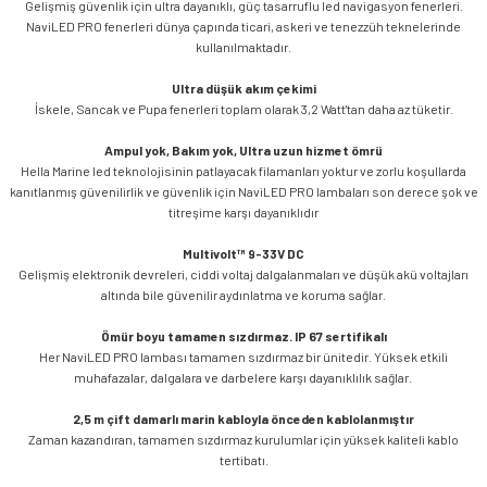
Gelişmiş güvenlik için ultra dayanıklı, güç tasarruflu led navigasyon fenerleri.
NaviLED PRO fenerleri dünya çapında ticari, askeri ve tenezzüh teknelerinde
kullanılmaktadır.
Ultra düşük akım çekimi
İskele, Sancak ve Pupa fenerleri toplam olarak 3,2 Watt'tan daha az tüketir.
Ampul yok, Bakım yok, Ultra uzun hizmet ömrü
Hella Marine led teknolojisinin patlayacak filamanları yoktur ve zorlu koşullarda
kanıtlanmış güvenilirlik ve güvenlik için NaviLED PRO lambaları son derece şok ve
titreşime karşı dayanıklıdır
Multivolt™ 9-33V DC
Gelişmiş elektronik devreleri, ciddi voltaj dalgalanmaları ve düşük akü voltajları
altında bile güvenilir aydınlatma ve koruma sağlar.
Ömür boyu tamamen sızdırmaz. IP 67 sertifikalı
Her NaviLED PRO lambası tamamen sızdırmaz bir ünitedir. Yüksek etkili
muhafazalar, dalgalara ve darbelere karşı dayanıklılık sağlar.
2,5 m çift damarlı marin kabloyla önceden kablolanmıştır
Zaman kazandıran, tamamen sızdırmaz kurulumlar için yüksek kaliteli kablo
tertibatı.