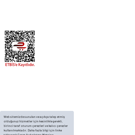
Alışveriş
Telefon
0 (216) 701 11 33
0 (536) 552 55 63
Adres
Yayla Mah. Gökçek sok Balvin 2 Sitesi A Blok APT. No: 10/A, Tuzla/İstanbul
Web sitemizde sunulan ve açıkça talep etmiş
olduğunuz hizmetler için kesinlikle gerekli,
birinci taraf oturum çerezleri ve kalıcı çerezler
kullanılmaktadır. Daha fazla bilgi için linke
tıklayarak Çerez Aydınlatma Metnine