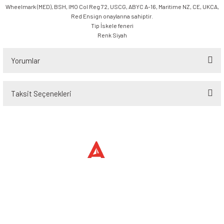
Wheelmark (MED), BSH, IMO Col Reg 72, USCG, ABYC A-16, Maritime NZ, CE, UKCA,
Red Ensign onaylarına sahiptir.
Tip İskele feneri
Renk Siyah
Yorumlar
Taksit Seçenekleri
Bu ürüne ilk yorumu siz yapın!
Yorum Yaz
Üyelik
Kurumsal