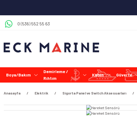
0 (536) 552 55 63
Demirleme /
Boya/Bakım
Kabin
Güverte
Rıhtım
Anasayfa
Elektrik
Sigorta Panel ve Switch Aksesuarları