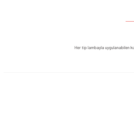
Her tip lambayla uygulanabilen kı
Üyelik
Kurumsal