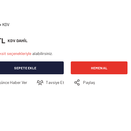
+ KDV
TL
KDV DAHİL
ksit seçenekleriyle
alabilirsiniz.
SEPETE EKLE
HEMEN AL
şünce Haber Ver
Tavsiye Et
Paylaş