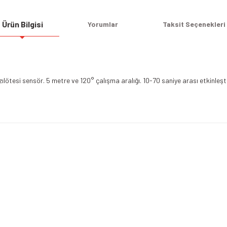
Ürün Bilgisi
Yorumlar
Taksit Seçenekleri
zılötesi sensör. 5 metre ve 120° çalışma aralığı. 10-70 saniye arası etkinle
Bu ürüne ilk yorumu siz yapın!
Yorum Yaz
Alışveriş