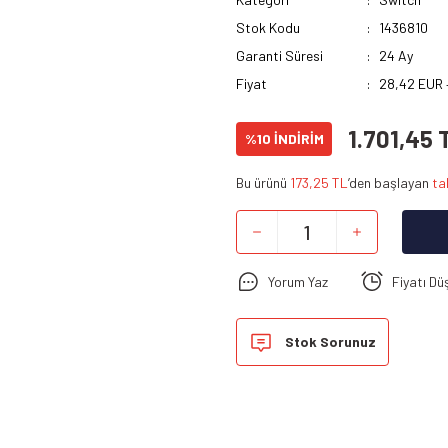
Stok Kodu
1436810
Garanti Süresi
24 Ay
Fiyat
28,42 EUR 
1.701,45 
%10 İNDİRİM
Bu ürünü
173,25 TL
’den başlayan
ta
Yorum Yaz
Fiyatı Dü
Stok Sorunuz