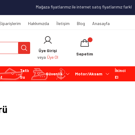
Mağaza fiyatlarımız ile internet satış fiyatlarımız farklılık
Siparişlerim
Hakkımızda
İletişim
Blog
Anasayfa
Üye Girişi
Sepetim
veya
Üye Ol
Tatlı
İkinci
Güvenlik
Motor/Aksam
et
Su
El
rü