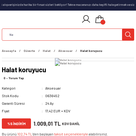
i alışverişinizde harika bir fırsat sizleri bekliyor! Tekne maceranızı daha keyifli hale getirmek ve 
Anasayfa
Güverte
Halat
Aksesuar
Halat koruyucu
Halat koruyucu
0 - Yorum Yap
Kategori
Aksesuar
Stok Kodu
0636452
Garanti Süresi
24 Ay
Fiyat
17,42 EUR + KDV
1.009,01 TL
%5 İNDİRİM
KDV DAHİL
Bu ürünü
102,74 TL
’den başlayan
taksit seçenekleriyle
alabilirsiniz.