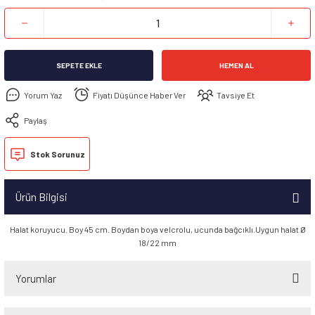
SEPETE EKLE
HEMEN AL
Yorum Yaz
Fiyatı Düşünce Haber Ver
Tavsiye Et
Paylaş
Stok Sorunuz
Ürün Bilgisi
Halat koruyucu. Boy 45 cm. Boydan boya velcrolu, ucunda bağcıklı.Uygun halat Ø
18/22 mm
Yorumlar