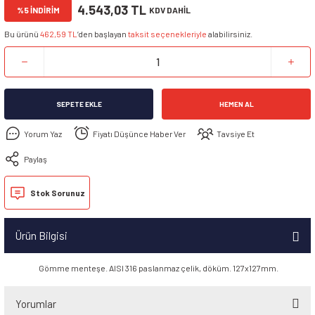
4.543,03 TL
%5 İNDİRİM
KDV DAHİL
ü Ve Yuvası
Bu ürünü
462,59 TL
’den başlayan
taksit seçenekleriyle
alabilirsiniz.
nı
lası
SEPETE EKLE
HEMEN AL
ılar ve Cilalar
Yorum Yaz
Fiyatı Düşünce Haber Ver
Tavsiye Et
arı
 Ekipmanları
ek
İpi
Paylaş
ti
ik
a Aparatı
Stok Sorunuz
ti
rı
Ürün Bilgisi
i
urtağzı
kipmanı
Gömme menteşe. AISI 316 paslanmaz çelik, döküm. 127x127mm.
imyasalları
arı
vertör
Yorumlar