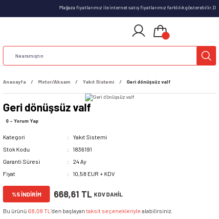
Mağaza fiyatlarımız ile internet satış fiyatlarımız farklılık gösterebilir.
Anasayfa
Motor/Aksam
Yakıt Sistemi
Geri dönüşsüz valf
Geri dönüşsüz valf
0 - Yorum Yap
Kategori
Yakıt Sistemi
Stok Kodu
1836191
Garanti Süresi
24 Ay
Fiyat
10,58 EUR + KDV
668,61 TL
%5 İNDİRİM
KDV DAHİL
Bu ürünü
68,08 TL
’den başlayan
taksit seçenekleriyle
alabilirsiniz.