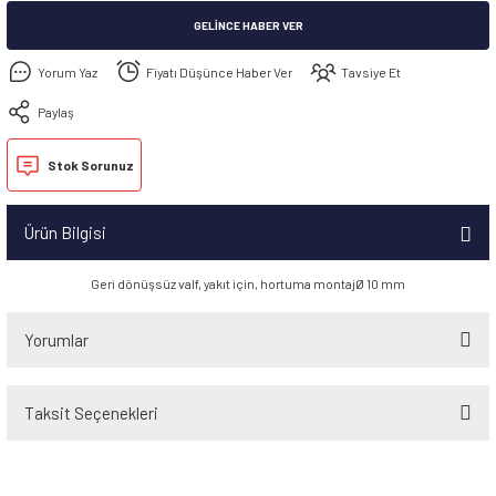
GELINCE HABER VER
Yorum Yaz
Fiyatı Düşünce Haber Ver
Tavsiye Et
Paylaş
Stok Sorunuz
Ürün Bilgisi
Geri dönüşsüz valf, yakıt için, hortuma montajØ 10 mm
Yorumlar
Taksit Seçenekleri
Bu ürüne ilk yorumu siz yapın!
Yorum Yaz