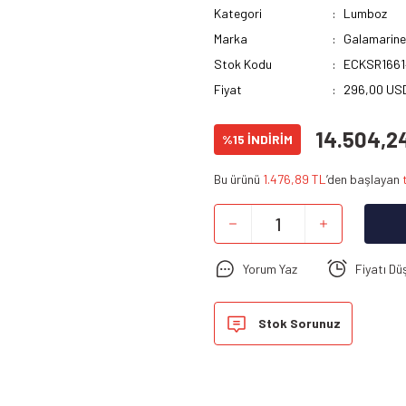
Kategori
Lumboz
Marka
Galamarine
Stok Kodu
ECKSR1661
Fiyat
296,00 USD
14.504,2
%15 İNDİRİM
Bu ürünü
1.476,89 TL
’den başlayan
Yorum Yaz
Fiyatı Dü
Stok Sorunuz