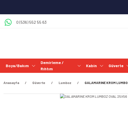
0 (536) 552 55 63
Demirleme /
Boya/Bakım
Kabin
Güverte
Rıhtım
Anasayfa
Güverte
Lumboz
GALAMARINE KROM LUMBOZ