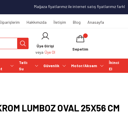
Mağaza fiyatlarımız ile internet satış fiyatlarımız farklılık
Siparişlerim
Hakkımızda
İletişim
Blog
Anasayfa
Üye Girişi
Sepetim
veya
Üye Ol
Tatlı
İkinci
Güvenlik
Motor/Aksam
et
Su
El
ROM LUMBOZ OVAL 25X56 CM