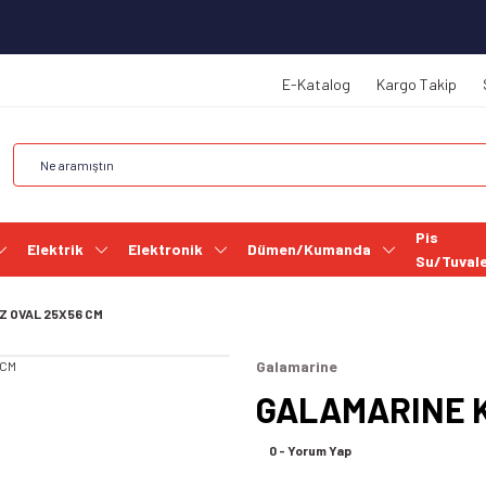
E-Katalog
Kargo Takip
Pis
Elektrik
Elektronik
Dümen/Kumanda
Su/Tuval
 OVAL 25X56 CM
Galamarine
GALAMARINE K
0 - Yorum Yap