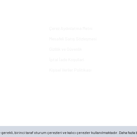
Yorum Yaz
Alışveriş
Çerez Aydınlatma Metni
Mesafeli Satış Sözleşmesi
Gizlilik ve Güvenlik
İptal İade Koşullari
Kişisel Veriler Politikası
rekli, birinci taraf oturum çerezleri ve kalıcı çerezler kullanılmaktadır. Daha fazla b