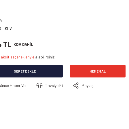
4
 + KDV
4 TL
KDV DAHİL
taksit seçenekleriyle
alabilirsiniz.
SEPETE EKLE
HEMEN AL
şünce Haber Ver
Tavsiye Et
Paylaş