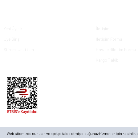
Üyelik
Kurumsal
Yeni Üyelik
İletişim
Üye Girişi
İletişim Formu
Şifremi Unuttum
Havale Bildirim Formu
Kargo Takibi
© 2023, ECKMARİNE.COM - Tüm Hakları Saklıdır.
Web sitemizde sunulan ve açıkça talep etmiş olduğunuz hizmetler için kesinlikle ge