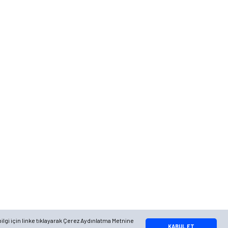
Telefon
0 (216) 701 11 33
0 (536) 552 55 63
Adres
Yayla Mah. Gökçek sok Balvin 2 Sitesi A Blok APT. No: 10/A, Tuzla/
İstanbul
Google Maps
Apple Maps
Yandex Maps
ilgi için linke tıklayarak Çerez Aydınlatma Metnine
Whatsapp Bilgi Hattı
KABUL ET