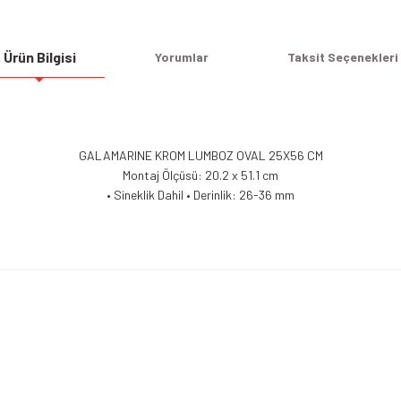
Ürün Bilgisi
Yorumlar
Taksit Seçenekleri
GALAMARINE KROM LUMBOZ OVAL 25X56 CM
Montaj Ölçüsü: 20.2 x 51.1 cm
• Sineklik Dahil • Derinlik: 26-36 mm
Bu ürüne ilk yorumu siz yapın!