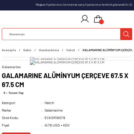
Mağaza fiyatlarımız ile internet satış fiyatlarımız farklılık gösterebilir.D
Anasayfa
Kabin
Havalandırma
Hatch
GALAMARINE ALÜMİNYUM ÇERÇEVE 6
Galamarine
GALAMARINE ALÜMİNYUM ÇERÇEVE 67.5 X
67.5 CM
0 - Yorum Yap
Kategori
Hatch
Marka
Galamarine
Stok Kodu
ECKSR16579
Fiyat
41,76 USD + KDV