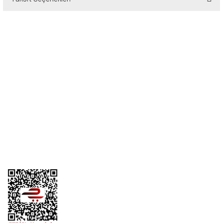
Bu ürüne ilk yorumu siz yapın!
Yorum Yaz
Üyelik
Kurumsal
Alışveriş