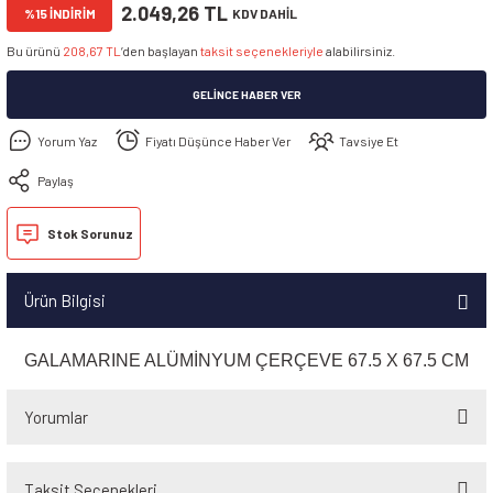
2.049,26 TL
%15 İNDİRİM
KDV DAHİL
Bu ürünü
208,67 TL
’den başlayan
taksit seçenekleriyle
alabilirsiniz.
GELINCE HABER VER
Yorum Yaz
Fiyatı Düşünce Haber Ver
Tavsiye Et
Paylaş
Stok Sorunuz
Ürün Bilgisi
GALAMARINE ALÜMİNYUM ÇERÇEVE 67.5 X 67.5 CM
Yorumlar
Taksit Seçenekleri