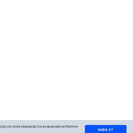
Telefon
0 (216) 701 11 33
0 (536) 552 55 63
Adres
Yayla Mah. Gökçek sok Balvin 2 Sitesi A Blok APT. No: 10/A, Tuzla/
İstanbul
Google Maps
Apple Maps
Yandex Maps
ilgi için linke tıklayarak Çerez Aydınlatma Metnine
Whatsapp Bilgi Hattı
KABUL ET