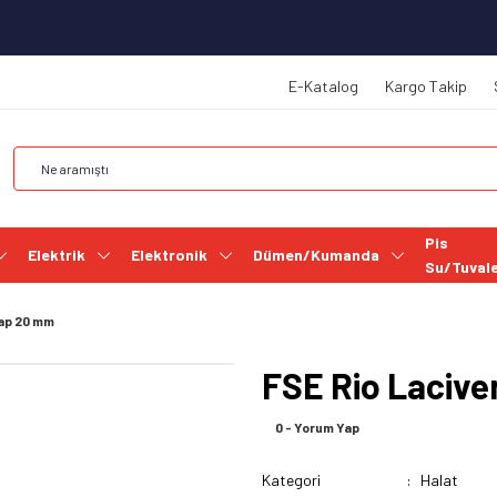
E-Katalog
Kargo Takip
Pis
Elektrik
Elektronik
Dümen/Kumanda
Su/Tuval
Çap 20 mm
FSE Rio Lacive
0 - Yorum Yap
Kategori
Halat