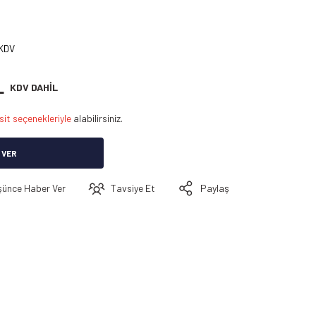
 KDV
L
KDV DAHİL
sit seçenekleriyle
alabilirsiniz.
 VER
şünce Haber Ver
Tavsiye Et
Paylaş