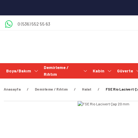
0 (536) 552 55 63
Demirleme /
Boya/Bakım
Kabin
Güverte
Rıhtım
Anasayfa
Demirleme / Rıhtım
Halat
FSE Rio Lacivert 