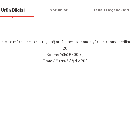
Ürün Bilgisi
Yorumlar
Taksit Seçenekleri
nci ile mükemmel bir tutuş sağlar. Rio aynı zamanda yüksek kopma gerilimine
20
Kopma Yükü 6600 kg
Gram / Metre / Ağırlık 260
Bu ürüne ilk yorumu siz yapın!