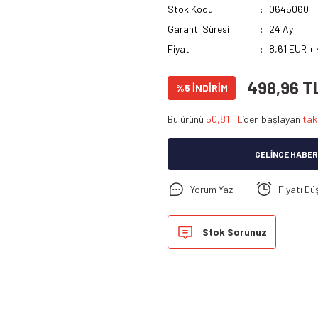
Stok Kodu
0645060
Garanti Süresi
24 Ay
Fiyat
8,61 EUR +
498,96 T
%5 İNDİRİM
Bu ürünü
50,81 TL
’den başlayan
tak
GELINCE HABER
Yorum Yaz
Fiyatı Dü
Stok Sorunuz