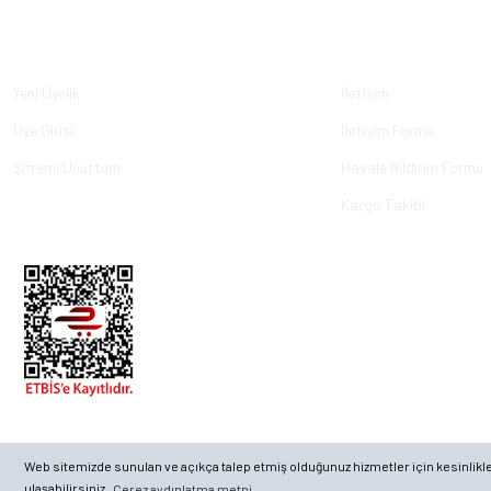
Üyelik
Kurumsal
Yeni Üyelik
İletişim
Üye Girişi
İletişim Formu
Şifremi Unuttum
Havale Bildirim Formu
Kargo Takibi
© 2023, ECKMARİNE.COM - Tüm Hakları Saklıdır.
Web sitemizde sunulan ve açıkça talep etmiş olduğunuz hizmetler için kesinlikle ge
ulaşabilirsiniz.
Çerez aydınlatma metni