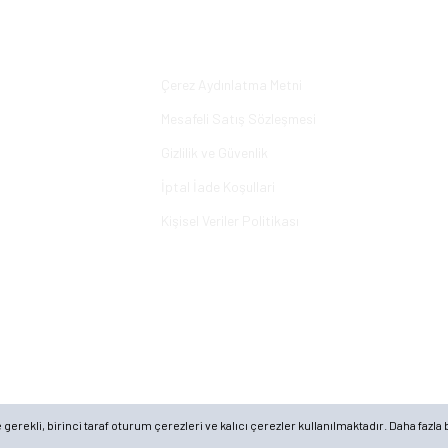
Yorum Yaz
Alışveriş
Çerez Aydınlatma Metni
Mesafeli Satış Sözleşmesi
Gizlilik ve Güvenlik
İptal İade Koşullari
Kişisel Veriler Politikası
rekli, birinci taraf oturum çerezleri ve kalıcı çerezler kullanılmaktadır. Daha fazla b