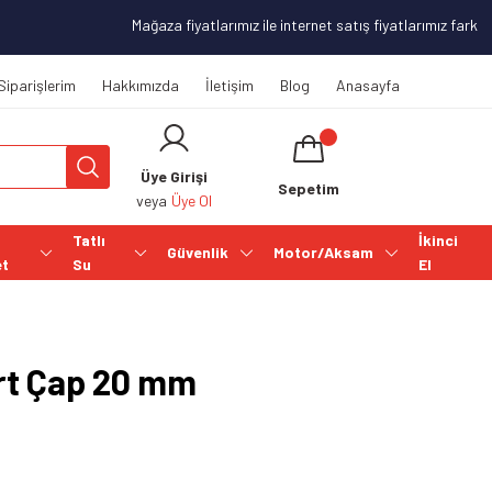
Mağaza fiyatlarımız ile internet satış fiyatlarımız farklılık
Siparişlerim
Hakkımızda
İletişim
Blog
Anasayfa
Üye Girişi
Sepetim
veya
Üye Ol
Tatlı
İkinci
Güvenlik
Motor/Aksam
et
Su
El
rt Çap 20 mm