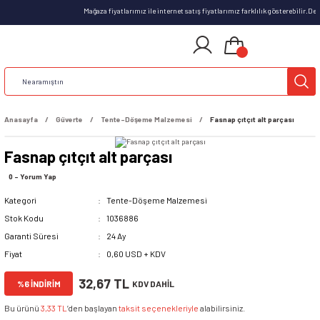
Mağaza fiyatlarımız ile internet satış fiyatlarımız farklılık gösterebilir.D
Anasayfa
Güverte
Tente-Döşeme Malzemesi
Fasnap çıtçıt alt parçası
Fasnap çıtçıt alt parçası
0 - Yorum Yap
Kategori
Tente-Döşeme Malzemesi
Stok Kodu
1036886
Garanti Süresi
24 Ay
Fiyat
0,60 USD + KDV
32,67 TL
%6 İNDİRİM
KDV DAHİL
Bu ürünü
3,33 TL
’den başlayan
taksit seçenekleriyle
alabilirsiniz.