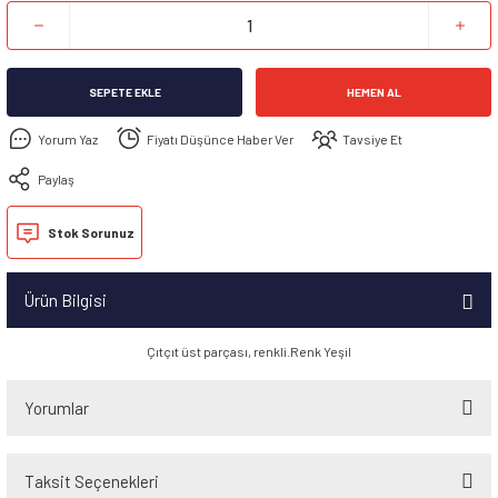
SEPETE EKLE
HEMEN AL
Yorum Yaz
Fiyatı Düşünce Haber Ver
Tavsiye Et
Paylaş
Stok Sorunuz
Ürün Bilgisi
Çıtçıt üst parçası, renkli.Renk Yeşil
Yorumlar
Taksit Seçenekleri
Bu ürüne ilk yorumu siz yapın!