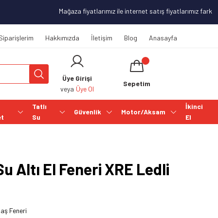
Mağaza fiyatlarımız ile internet satış fiyatlarımız farklılı
Siparişlerim
Hakkımızda
İletişim
Blog
Anasayfa
Üye Girişi
Sepetim
veya
Üye Ol
Tatlı
İkinci
Güvenlik
Motor/Aksam
et
Su
El
u Altı El Feneri XRE Ledli
Baş Feneri