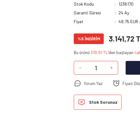
Stok Kodu
1236170
Garanti Süresi
24 Ay
Fiyat
49,75 EUR 
3.141,72 
%5 İNDİRİM
Bu ürünü
319,91 TL
’den başlayan
tak
Yorum Yaz
Fiyatı Dü
Stok Sorunuz