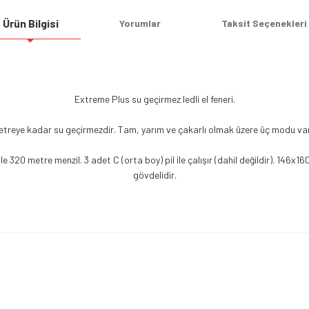
Ürün Bilgisi
Yorumlar
Taksit Seçenekleri
Extreme Plus su geçirmez ledli el feneri.
etreye kadar su geçirmezdir. Tam, yarım ve çakarlı olmak üzere üç modu var
e 320 metre menzil. 3 adet C (orta boy) pil ile çalışır (dahil değildir). 146x
gövdelidir.