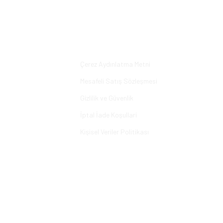
Bu ürüne ilk yorumu siz yapın!
Yorum Yaz
Alışveriş
Çerez Aydınlatma Metni
Mesafeli Satış Sözleşmesi
Gizlilik ve Güvenlik
İptal İade Koşullari
Kişisel Veriler Politikası