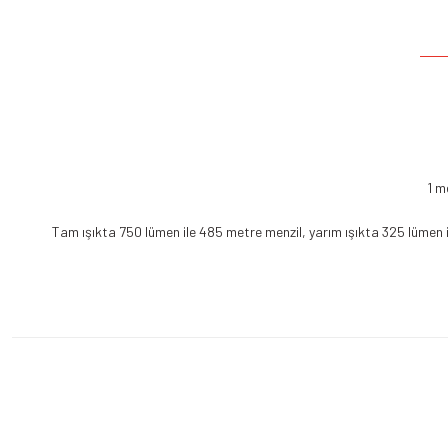
1 m
Tam ışıkta 750 lümen ile 485 metre menzil, yarım ışıkta 325 lümen il