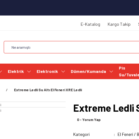
E-Katalog
Kargo Takip
Pis
Elektrik
Elektronik
Dümen/Kumanda
Su/Tuval
Extreme Ledli Su Altı El Feneri XRE Ledli
Extreme Ledli S
0 - Yorum Yap
Kategori
El Feneri / 