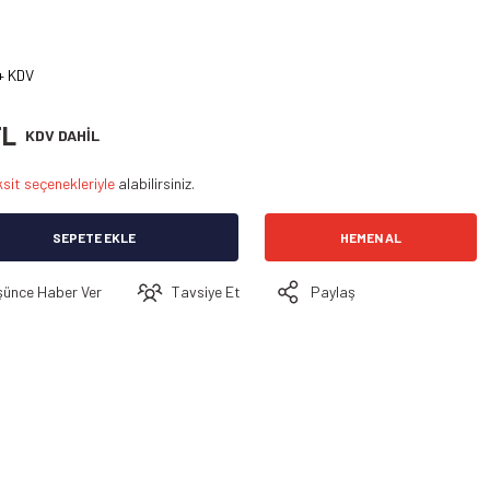
+ KDV
TL
KDV DAHİL
sit seçenekleriyle
alabilirsiniz.
SEPETE EKLE
HEMEN AL
şünce Haber Ver
Tavsiye Et
Paylaş