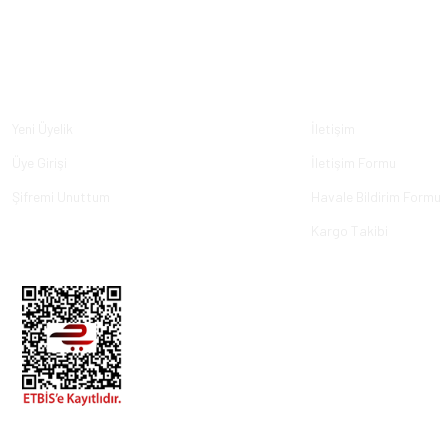
Üyelik
Kurumsal
Yeni Üyelik
İletişim
Üye Girişi
İletişim Formu
Şifremi Unuttum
Havale Bildirim Formu
Kargo Takibi