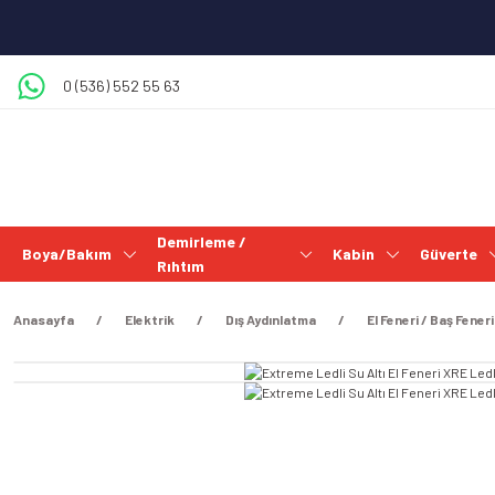
0 (536) 552 55 63
Demirleme /
Boya/Bakım
Kabin
Güverte
Rıhtım
Anasayfa
Elektrik
Dış Aydınlatma
El Feneri / Baş Feneri