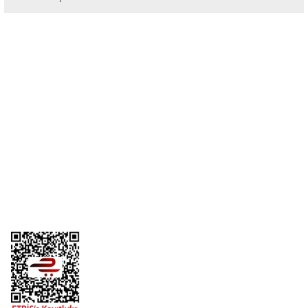
Bu ürüne ilk yorumu siz yapın!
Yorum Yaz
Üyelik
Kurumsal
Alışveriş