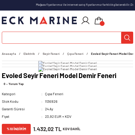
Mağaza fiyatlarımız ile internet satış fiyatlarımız farklılık gösterebilir.D
Anasayfa
Elektrik
Seyir Feneri
Çıpa Feneri
Evoled Seyir Feneri Model Dem
Evoled Seyir Feneri Model Demir Feneri
0 - Yorum Yap
Kategori
Çıpa Feneri
Stok Kodu
1136926
Garanti Süresi
24 Ay
Fiyat
23,92 EUR + KDV
1.432,02 TL
%10 İNDİRİM
KDV DAHİL