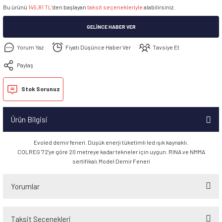
Bu ürünü
145,81 TL
’den başlayan
taksit seçenekleriyle
alabilirsiniz.
GELINCE HABER VER
Yorum Yaz
Fiyatı Düşünce Haber Ver
Tavsiye Et
Paylaş
Stok Sorunuz
Ürün Bilgisi
Evoled demir feneri. Düşük enerji tüketimli led ışık kaynaklı.
COLREG '72'ye göre 20 metreye kadar tekneler için uygun. RINA ve NMMA
sertifikalı.Model Demir Feneri
Yorumlar
Taksit Seçenekleri