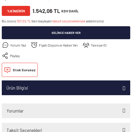
1.542,06 TL
%8 İNDİRİM
KDV DAHİL
Bu ürünü
157,02 TL
’den başlayan
taksit seçenekleriyle
alabilirsiniz.
GELINCE HABER VER
Yorum Yaz
Fiyatı Düşünce Haber Ver
Tavsiye Et
Paylaş
Stok Sorunuz
Ürün Bilgisi
Yorumlar
Taksit Seçenekleri