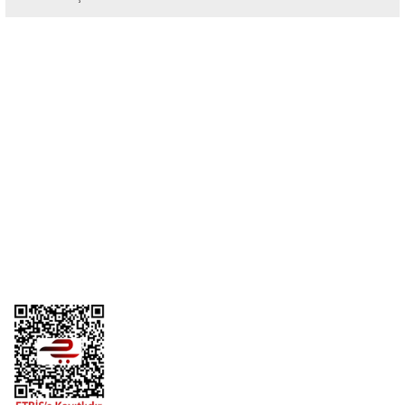
Bu ürüne ilk yorumu siz yapın!
Yorum Yaz
Üyelik
Kurumsal
Alışveriş