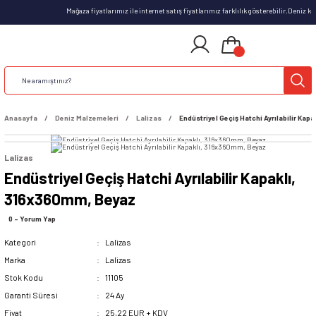
Mağaza fiyatlarımız ile internet satış fiyatlarımız farklılık gösterebilir.Deniz 
Anasayfa
Deniz Malzemeleri
Lalizas
Endüstriyel Geçiş Hatchi Ayrılabilir Ka
Lalizas
Endüstriyel Geçiş Hatchi Ayrılabilir Kapaklı,
316x360mm, Beyaz
0 - Yorum Yap
Kategori
Lalizas
Marka
Lalizas
Stok Kodu
11105
Garanti Süresi
24 Ay
Fiyat
25,22 EUR + KDV