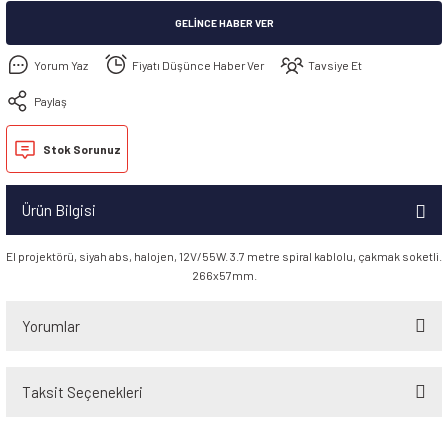
GELINCE HABER VER
Yorum Yaz
Fiyatı Düşünce Haber Ver
Tavsiye Et
Paylaş
Stok Sorunuz
Ürün Bilgisi
El projektörü, siyah abs, halojen, 12V/55W. 3.7 metre spiral kablolu, çakmak soketli.
266x57mm.
Yorumlar
Taksit Seçenekleri
Bu ürüne ilk yorumu siz yapın!