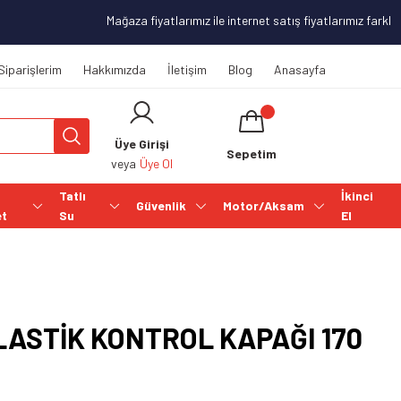
Mağaza fiyatlarımız ile internet satış fiyatlarımız farklılık
Siparişlerim
Hakkımızda
İletişim
Blog
Anasayfa
Üye Girişi
Sepetim
veya
Üye Ol
Tatlı
İkinci
Güvenlik
Motor/Aksam
et
Su
El
ASTİK KONTROL KAPAĞI 170