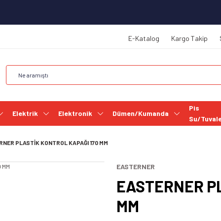
E-Katalog
Kargo Takip
Pis
Elektrik
Elektronik
Dümen/Kumanda
Su/Tuval
RNER PLASTİK KONTROL KAPAĞI 170 MM
EASTERNER
EASTERNER PL
MM