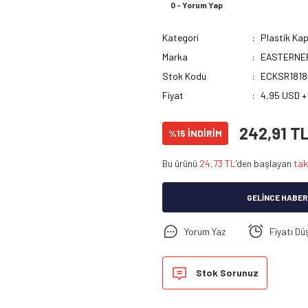
0 - Yorum Yap
Kategori
Plastik Kap
Marka
EASTERNE
Stok Kodu
ECKSR1818
Fiyat
4,95 USD +
242,91 T
%15 İNDİRİM
Bu ürünü
24,73 TL
’den başlayan
tak
GELINCE HABER
Yorum Yaz
Fiyatı Dü
Stok Sorunuz