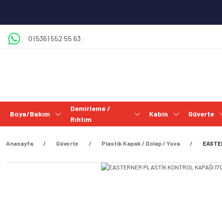
0 (536) 552 55 63
Demirleme /
Boya/Bakım
Kabin
Güverte
Rıhtım
Anasayfa
Güverte
Plastik Kapak / Dolap / Yuva
EASTE