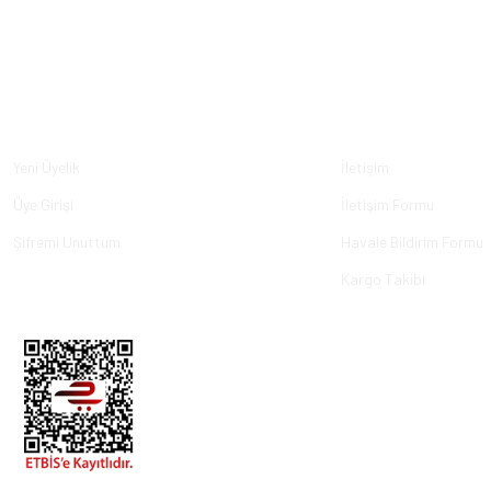
Üyelik
Kurumsal
Yeni Üyelik
İletişim
Üye Girişi
İletişim Formu
Şifremi Unuttum
Havale Bildirim Formu
Kargo Takibi