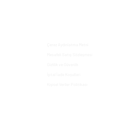
Bu ürüne ilk yorumu siz yapın!
Yorum Yaz
Alışveriş
Çerez Aydınlatma Metni
Mesafeli Satış Sözleşmesi
Gizlilik ve Güvenlik
İptal İade Koşullari
Kişisel Veriler Politikası