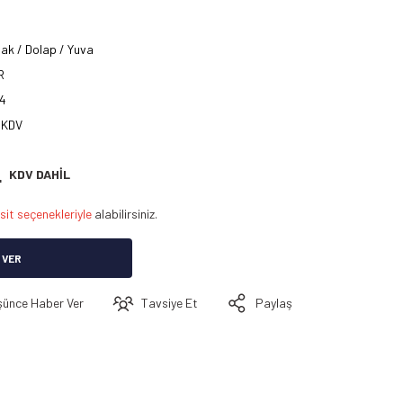
ak / Dolap / Yuva
R
4
 KDV
L
KDV DAHİL
sit seçenekleriyle
alabilirsiniz.
 VER
şünce Haber Ver
Tavsiye Et
Paylaş