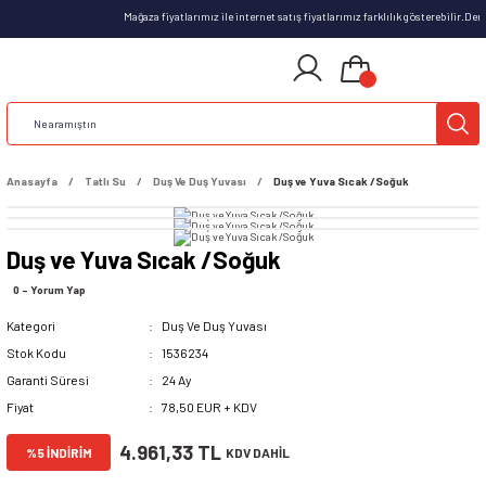
Mağaza fiyatlarımız ile internet satış fiyatlarımız farklılık gösterebilir.De
Anasayfa
Tatlı Su
Duş Ve Duş Yuvası
Duş ve Yuva Sıcak /Soğuk
Duş ve Yuva Sıcak /Soğuk
0 - Yorum Yap
Kategori
Duş Ve Duş Yuvası
Stok Kodu
1536234
Garanti Süresi
24 Ay
Fiyat
78,50 EUR + KDV
4.961,33 TL
%5 İNDİRİM
KDV DAHİL