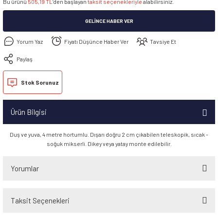
Bu ürünü
505,19 TL
’den başlayan
taksit seçenekleriyle
alabilirsiniz.
GELINCE HABER VER
Yorum Yaz
Fiyatı Düşünce Haber Ver
Tavsiye Et
Paylaş
Stok Sorunuz
Ürün Bilgisi
Duş ve yuva, 4 metre hortumlu. Dışarı doğru 2 cm çıkabilen teleskopik, sıcak -
soğuk mikserli. Dikey veya yatay monte edilebilir.
Yorumlar
Taksit Seçenekleri
Bu ürüne ilk yorumu siz yapın!