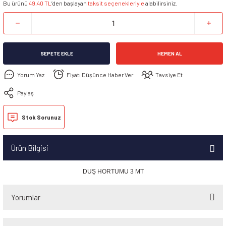
Bu ürünü
49,40 TL
’den başlayan
taksit seçenekleriyle
alabilirsiniz.
SEPETE EKLE
HEMEN AL
Yorum Yaz
Fiyatı Düşünce Haber Ver
Tavsiye Et
Paylaş
Stok Sorunuz
Ürün Bilgisi
DUŞ HORTUMU 3 MT
Yorumlar