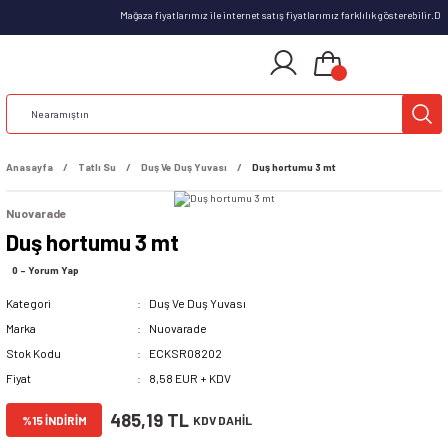
Mağaza fiyatlarımız ile internet satış fiyatlarımız farklılık gösterebilir.D
Anasayfa
Tatlı Su
Duş Ve Duş Yuvası
Duş hortumu 3 mt
Nuovarade
Duş hortumu 3 mt
0 - Yorum Yap
Kategori
Duş Ve Duş Yuvası
Marka
Nuovarade
Stok Kodu
ECKSR08202
Fiyat
8,58 EUR + KDV
485,19 TL
%15 İNDİRİM
KDV DAHİL