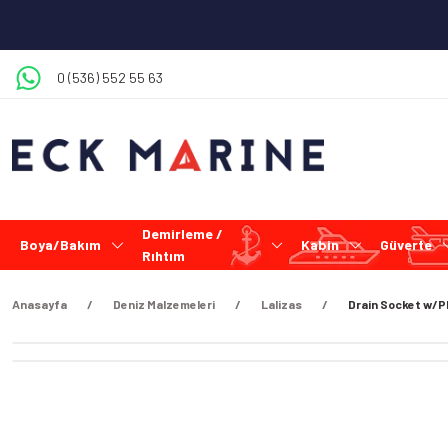
0 (536) 552 55 63
Demirleme /
Boya/Bakım
Kabin
Güverte
Rıhtım
Anasayfa
Deniz Malzemeleri
Lalizas
Drain Socket w/P