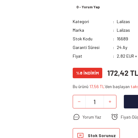
0 - Yorum Yap
Kategori
Lalizas
Marka
Lalizas
Stok Kodu
16689
Garanti Süresi
24 Ay
Fiyat
2,82 EUR +
172,42 T
%8 İNDİRİM
Bu ürünü
17,56 TL
’den başlayan
taks
Yorum Yaz
Fiyatı Dü
Stok Sorunuz