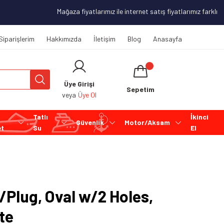
Mağaza fiyatlarımız ile internet satış fiyatlarımız farklılık 
Siparişlerim
Hakkımızda
İletişim
Blog
Anasayfa
Üye Girişi
Sepetim
veya
Üye Ol
Tatlı
İkinci
Güvenlik
Motor/Aksam
et
Su
El
/Plug, Oval w/2 Holes,
te