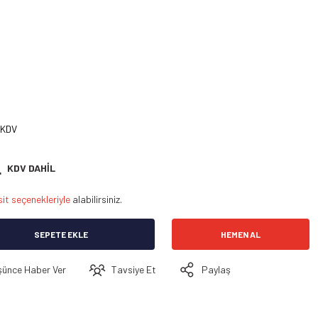
 KDV
L
KDV DAHİL
it seçenekleriyle
alabilirsiniz.
SEPETE EKLE
HEMEN AL
şünce Haber Ver
Tavsiye Et
Paylaş