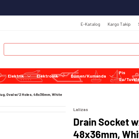
E-Katalog
Kargo Takip
Pis
Elektrik
Elektronik
Dümen/Kumanda
Su/Tuval
lug, Oval w/2 Holes, 48x36mm, White
Lalizas
Drain Socket w
48x36mm, Whi