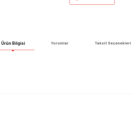
Ürün Bilgisi
Yorumlar
Taksit Seçenekleri
Bu ürüne ilk yorumu siz yapın!