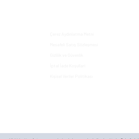
Yorum Yaz
Alışveriş
Çerez Aydınlatma Metni
Mesafeli Satış Sözleşmesi
Gizlilik ve Güvenlik
İptal İade Koşullari
Kişisel Veriler Politikası