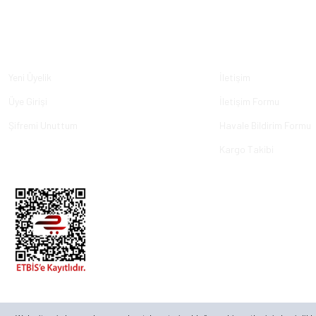
Üyelik
Kurumsal
Yeni Üyelik
İletişim
Üye Girişi
İletişim Formu
Şifremi Unuttum
Havale Bildirim Formu
Kargo Takibi
© 2023, ECKMARİNE.COM - Tüm Hakları Saklıdır.