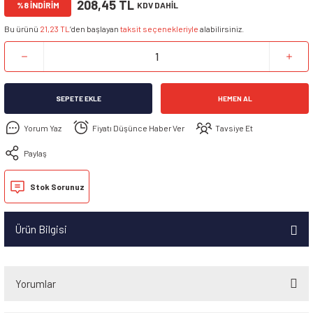
208,45 TL
%8 İNDİRİM
KDV DAHİL
Bu ürünü
21,23 TL
’den başlayan
taksit seçenekleriyle
alabilirsiniz.
SEPETE EKLE
HEMEN AL
Yorum Yaz
Fiyatı Düşünce Haber Ver
Tavsiye Et
Paylaş
Stok Sorunuz
Ürün Bilgisi
Yorumlar