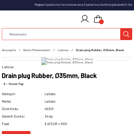
Mağaza fiyatlarımız ile internet satış fiyatlarımız farklılık gösterebilir.De
Anasayfa
Deniz Malzemeleri
Lalizas
Drain plug Rubber, Ø35mm, Black
Lalizas
Drain plug Rubber, Ø35mm, Black
0 - Yorum Yap
Kategori
Lalizas
Marka
Lalizas
Stok Kodu
45310
Garanti Süresi
24 Ay
Fiyat
3,41 EUR + KDV