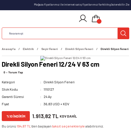
Mağaza fiyatlarımız ile internet satış fiyatlarımız farklılık gösterebilir.D
Anasayfa
Elektrik
Seyir Feneri
Direkli Silyon Feneri
Direkli Silyon Feneri
Direkli Silyon Feneri 12/24 V 63 cm
0 - Yorum Yap
Kategori
Direkli Silyon Feneri
Stok Kodu
1110127
Garanti Süresi
24 Ay
Fiyat
36,83 USD + KDV
1.913,82 TL
%10 İNDİRİM
KDV DAHİL
Bu ürünü
194,87 TL
’den başlayan
taksit seçenekleriyle
alabilirsiniz.