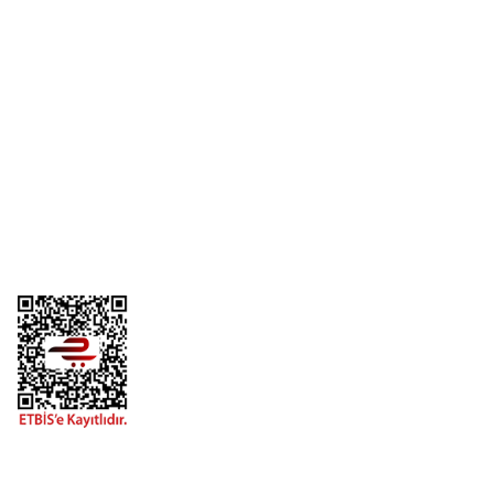
Üyelik
Kurumsal
Alışveriş
Telefon
0 (216) 701 11 33