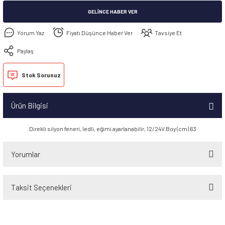
GELINCE HABER VER
Yorum Yaz
Fiyatı Düşünce Haber Ver
Tavsiye Et
Paylaş
Stok Sorunuz
Ürün Bilgisi
Direkli silyon feneri, ledli, eğimi ayarlanabilir, 12/24V.Boy (cm) 63
Yorumlar
Taksit Seçenekleri
Bu ürüne ilk yorumu siz yapın!
Yorum Yaz