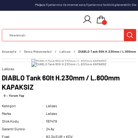
Mağaza fiyatlarımız ile internet satış fiyatlarımız farklılık gösterebilir.D
Anasayfa
Deniz Malzemeleri
Lalizas
DIABLO Tank 60lt H.230mm / L.800mm
Lalizas
DIABLO Tank 60lt H.230mm / L.800mm
KAPAKSIZ
0 - Yorum Yap
Kategori
Lalizas
Marka
Lalizas
Stok Kodu
197479
Garanti Süresi
24 Ay
Fiyat
82,34 EUR + KDV