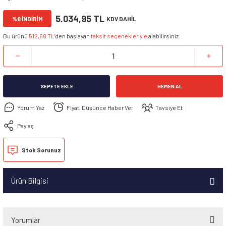
5.034,95 TL
%8 İNDİRİM
KDV DAHİL
Bu ürünü
512,68 TL
’den başlayan
taksit seçenekleriyle
alabilirsiniz.
SEPETE EKLE
HEMEN AL
Yorum Yaz
Fiyatı Düşünce Haber Ver
Tavsiye Et
Paylaş
Stok Sorunuz
Ürün Bilgisi
Yorumlar