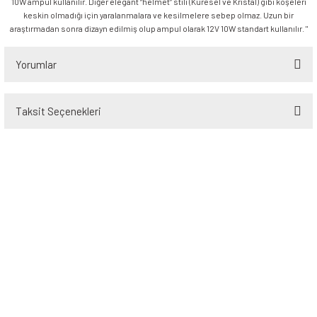
10W ampul kullanılır. Diğer elegant “helmet” stili (Küresel ve Kristal) gibi köşeleri
keskin olmadığı için yaralanmalara ve kesilmelere sebep olmaz. Uzun bir
araştırmadan sonra dizayn edilmiş olup ampul olarak 12V 10W standart kullanılır. "
Yorumlar
Taksit Seçenekleri
Bu ürüne ilk yorumu siz yapın!
Yorum Yaz
Üyelik
Kurumsal
Alışveriş