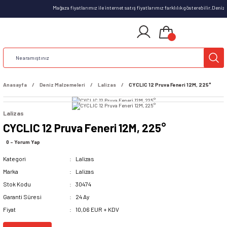
Mağaza fiyatlarımız ile internet satış fiyatlarımız farklılık gösterebilir.Deni
Anasayfa
Deniz Malzemeleri
Lalizas
CYCLIC 12 Pruva Feneri 12M, 225°
Lalizas
CYCLIC 12 Pruva Feneri 12M, 225°
0 - Yorum Yap
Kategori
Lalizas
Marka
Lalizas
Stok Kodu
30474
Garanti Süresi
24 Ay
Fiyat
10,06 EUR + KDV