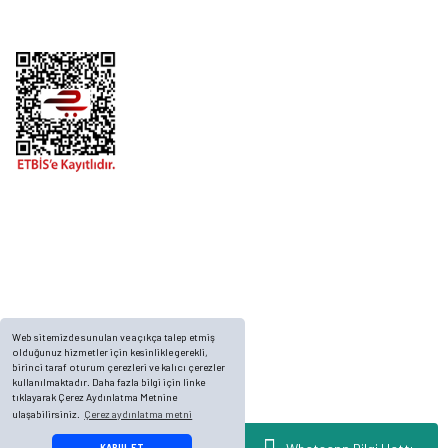
Telefon
0 (216) 701 11 33
0 (536) 552 55 63
Adres
Yayla Mah. Gökçek sok Balvin 2 Sitesi A Blok APT. No: 10/A, Tuzla/İstanbul
Web sitemizde sunulan ve açıkça talep etmiş
olduğunuz hizmetler için kesinlikle gerekli,
birinci taraf oturum çerezleri ve kalıcı çerezler
kullanılmaktadır. Daha fazla bilgi için linke
tıklayarak Çerez Aydınlatma Metnine
ulaşabilirsiniz.
Çerez aydınlatma metni
© 2023, ECKMARİNE.COM - Tüm Hakları Saklıdır.
KABUL ET