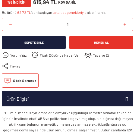
615,94 TL
%8 İNDİRİM
KDV DAHİL
Bu ürünü
62,72 TL
’den başlayan
taksit seçenekleriyle
alabilirsiniz.
SEPETE EKLE
HEMEN AL
Yorum Yaz
Fiyatı Düşünce Haber Ver
Tavsiye Et
Paylaş
Stok Sorunuz
Ürün Bilgisi
"Bu midi model seyir lambaların dizaynı ve uygunluğu 12 metre altındaki tekneler
içindir. İmalinde etrafı ABS ve polikarbon ile çevrilmiş olup, kırıldığında dağılmayan
akrilik cam bulunur, manyetik olmayan paslanmaz elektrik bağlantısı ve su
geçirmez conta sayesinde uzun ömürlü olması sağlanmıştır. Bütün camlarda 12V