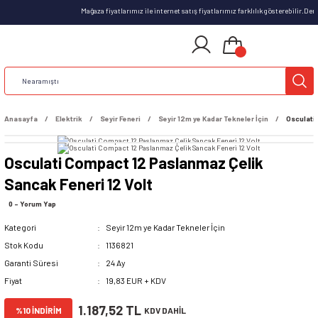
Mağaza fiyatlarımız ile internet satış fiyatlarımız farklılık gösterebilir.De
Anasayfa
Elektrik
Seyir Feneri
Seyir 12m ye Kadar Tekneler İçin
Osculati
Osculati Compact 12 Paslanmaz Çelik
Sancak Feneri 12 Volt
0 - Yorum Yap
Kategori
Seyir 12m ye Kadar Tekneler İçin
Stok Kodu
1136821
Garanti Süresi
24 Ay
Fiyat
19,83 EUR + KDV
1.187,52 TL
%10 İNDİRİM
KDV DAHİL