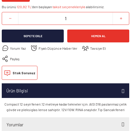
Bu ürünü
120,92 TL
’den başlayan
taksit seçenekleriyle
alabilirsiniz.
SEPETE EKLE
HEMEN AL
Yorum Yaz
Fiyatı Düşünce Haber Ver
Tavsiye Et
Paylaş
Stok Sorunuz
Ürün Bilgisi
Compact 12 seyir feneri.12 metreye kadar tekneler için. AISI 316 paslanmaz çelik
gövde ve pleksiglas lense sahiptir. 12V/10W. RINA onaylıdır.Tip Sancak feneri
Yorumlar