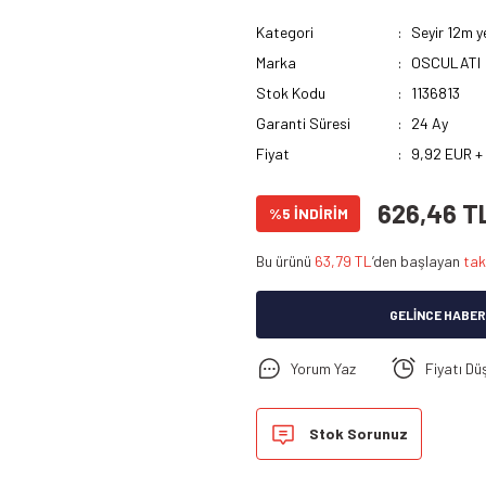
Kategori
Seyir 12m y
Marka
OSCULATI
Stok Kodu
1136813
Garanti Süresi
24 Ay
Fiyat
9,92 EUR +
626,46 T
%5 İNDİRİM
Bu ürünü
63,79 TL
’den başlayan
tak
GELINCE HABER
Yorum Yaz
Fiyatı Dü
Stok Sorunuz