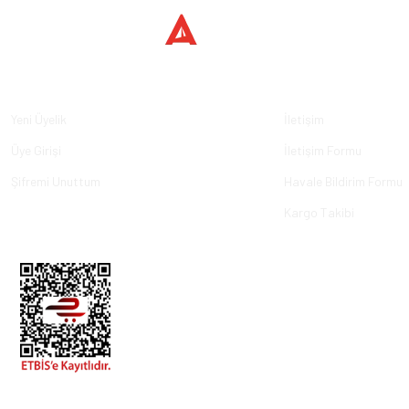
Üyelik
Kurumsal
Yeni Üyelik
İletişim
Üye Girişi
İletişim Formu
Şifremi Unuttum
Havale Bildirim Formu
Kargo Takibi