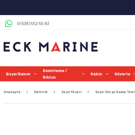
0 (536) 552 55 63
Demirleme /
Boya/Bakım
Kabin
Güverte
Rıhtım
Anasayfa
Elektrik
Seyir Feneri
Seyir 12m ye Kadar Tekn