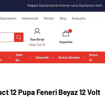
Mağaza fiyatlarımız ile internet satış fiyatlarımız farklılık
Siparişlerim
Hakkımızda
İletişim
Blog
Anasayfa
Üye Girişi
Sepetim
veya
Üye Ol
Tatlı
İkinci
Güvenlik
Motor/Aksam
et
Su
El
ct 12 Pupa Feneri Beyaz 12 Volt