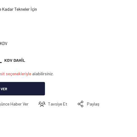
e Kadar Tekneler İçin
 KDV
L
KDV DAHİL
sit seçenekleriyle
alabilirsiniz.
 VER
şünce Haber Ver
Tavsiye Et
Paylaş