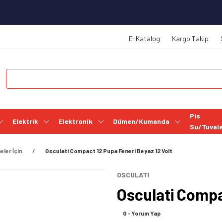
E-Katalog
Kargo Takip
Pis
Elektrik
Elektronik
Dümen/Kumanda
Su/Tuval
eler İçin
Osculati Compact 12 Pupa Feneri Beyaz 12 Volt
OSCULATI
Osculati Compa
0 - Yorum Yap