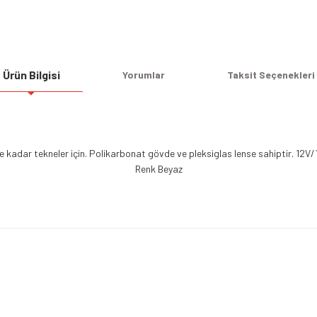
Ürün Bilgisi
Yorumlar
Taksit Seçenekleri
 kadar tekneler için. Polikarbonat gövde ve pleksiglas lense sahiptir. 12V/
Renk Beyaz
Bu ürüne ilk yorumu siz yapın!