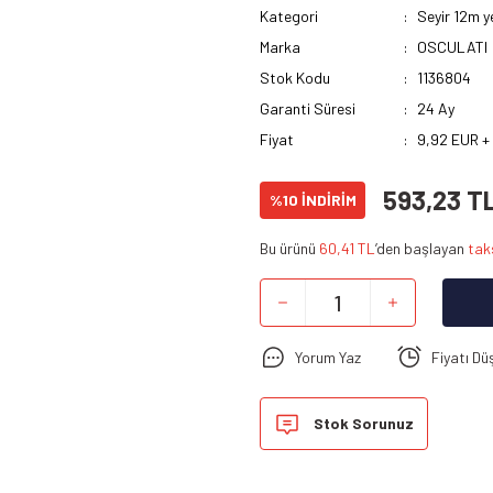
Kategori
Seyir 12m y
Marka
OSCULATI
Stok Kodu
1136804
Garanti Süresi
24 Ay
Fiyat
9,92 EUR +
593,23 T
%10 İNDİRİM
Bu ürünü
60,41 TL
’den başlayan
tak
Yorum Yaz
Fiyatı Dü
Stok Sorunuz