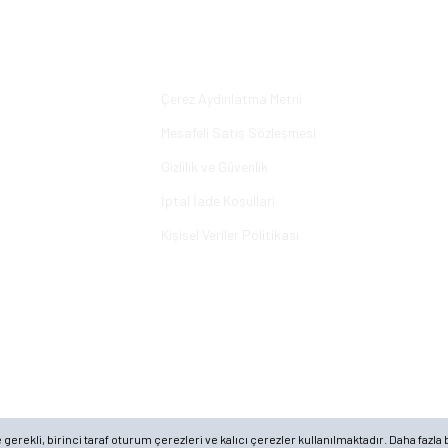
Yorum Yaz
Alışveriş
Çerez Aydınlatma Metni
Mesafeli Satış Sözleşmesi
Gizlilik ve Güvenlik
İptal İade Koşullari
Kişisel Veriler Politikası
rekli, birinci taraf oturum çerezleri ve kalıcı çerezler kullanılmaktadır. Daha fazla b