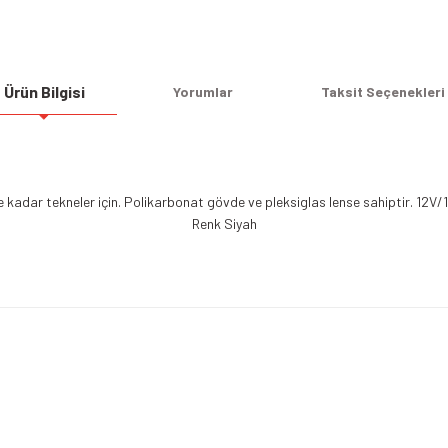
Ürün Bilgisi
Yorumlar
Taksit Seçenekleri
 kadar tekneler için. Polikarbonat gövde ve pleksiglas lense sahiptir. 12V/1
Renk Siyah
Bu ürüne ilk yorumu siz yapın!