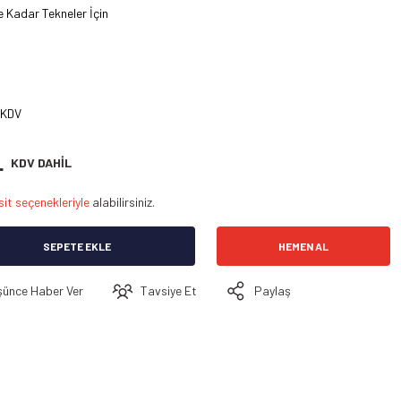
e Kadar Tekneler İçin
 KDV
L
KDV DAHİL
sit seçenekleriyle
alabilirsiniz.
SEPETE EKLE
HEMEN AL
şünce Haber Ver
Tavsiye Et
Paylaş