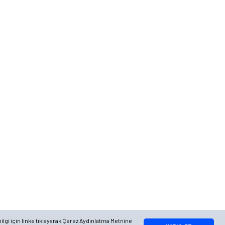
Telefon
0 (216) 701 11 33
0 (536) 552 55 63
Adres
Yayla Mah. Gökçek sok Balvin 2 Sitesi A Blok APT. No: 10/A, Tuzla/
İstanbul
Google Maps
Apple Maps
Yandex Maps
ilgi için linke tıklayarak Çerez Aydınlatma Metnine