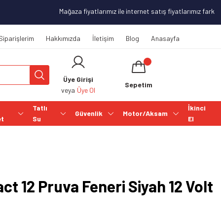
Mağaza fiyatlarımız ile internet satış fiyatlarımız farklılı
Siparişlerim
Hakkımızda
İletişim
Blog
Anasayfa
Üye Girişi
Sepetim
veya
Üye Ol
Tatlı
İkinci
Güvenlik
Motor/Aksam
et
Su
El
t 12 Pruva Feneri Siyah 12 Volt