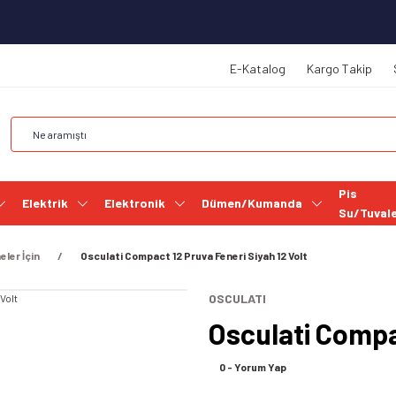
E-Katalog
Kargo Takip
Pis
Elektrik
Elektronik
Dümen/Kumanda
Su/Tuval
eler İçin
Osculati Compact 12 Pruva Feneri Siyah 12 Volt
OSCULATI
Osculati Compac
0 - Yorum Yap