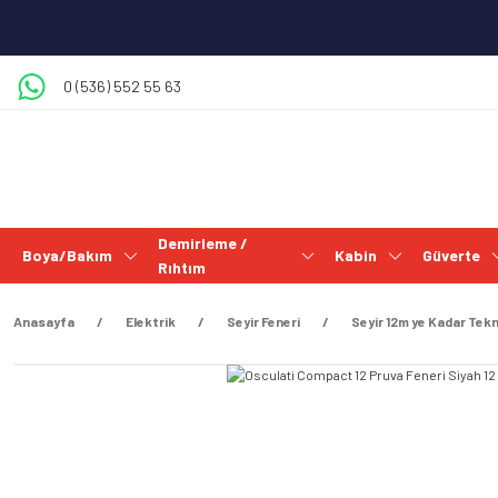
0 (536) 552 55 63
Demirleme /
Boya/Bakım
Kabin
Güverte
Rıhtım
Anasayfa
Elektrik
Seyir Feneri
Seyir 12m ye Kadar Tekn