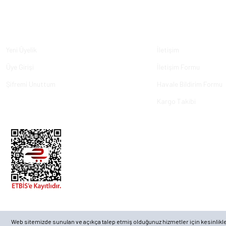
Üyelik
Kurumsal
Yeni Üyelik
İletişim
Üye Girişi
İletişim Formu
Şifremi Unuttum
Havale Bildirim Formu
Kargo Takibi
© 2023, ECKMARİNE.COM - Tüm Hakları Saklıdır.
Web sitemizde sunulan ve açıkça talep etmiş olduğunuz hizmetler için kesinlikle ge