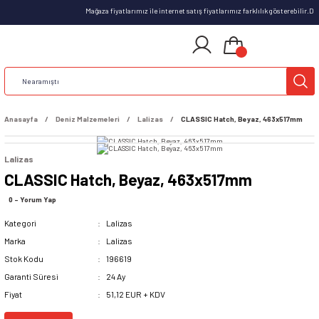
Mağaza fiyatlarımız ile internet satış fiyatlarımız farklılık gösterebilir.
Anasayfa
Deniz Malzemeleri
Lalizas
CLASSIC Hatch, Beyaz, 463x517mm
Lalizas
CLASSIC Hatch, Beyaz, 463x517mm
0 - Yorum Yap
Kategori
Lalizas
Marka
Lalizas
Stok Kodu
196619
Garanti Süresi
24 Ay
Fiyat
51,12 EUR + KDV