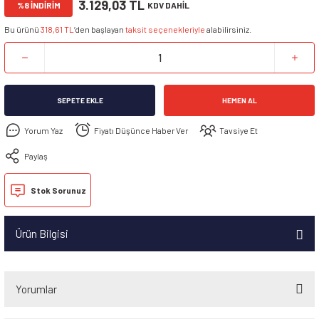
3.129,03 TL
%8 İNDİRİM
KDV DAHİL
Bu ürünü
318,61 TL
’den başlayan
taksit seçenekleriyle
alabilirsiniz.
SEPETE EKLE
HEMEN AL
Yorum Yaz
Fiyatı Düşünce Haber Ver
Tavsiye Et
Paylaş
Stok Sorunuz
Ürün Bilgisi
Yorumlar