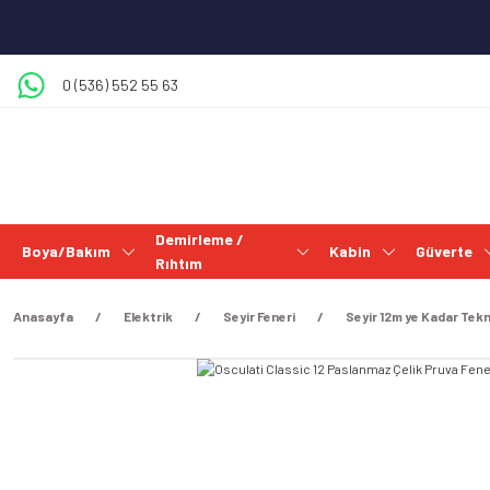
0 (536) 552 55 63
Demirleme /
Boya/Bakım
Kabin
Güverte
Rıhtım
Anasayfa
Elektrik
Seyir Feneri
Seyir 12m ye Kadar Tekn