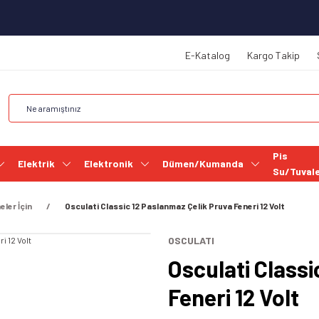
E-Katalog
Kargo Takip
Pis
Elektrik
Elektronik
Dümen/Kumanda
Su/Tuval
eler İçin
Osculati Classic 12 Paslanmaz Çelik Pruva Feneri 12 Volt
OSCULATI
Osculati Classi
Feneri 12 Volt