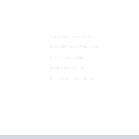
Yorum Yaz
Alışveriş
Çerez Aydınlatma Metni
Mesafeli Satış Sözleşmesi
Gizlilik ve Güvenlik
İptal İade Koşullari
Kişisel Veriler Politikası