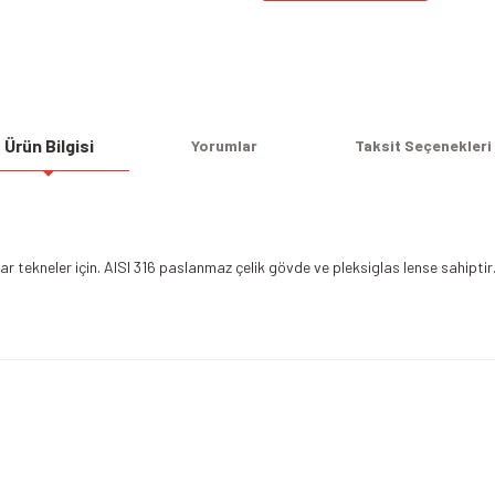
Ürün Bilgisi
Yorumlar
Taksit Seçenekleri
dar tekneler için. AISI 316 paslanmaz çelik gövde ve pleksiglas lense sahiptir
Bu ürüne ilk yorumu siz yapın!