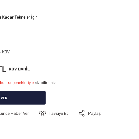
e Kadar Tekneler İçin
+ KDV
TL
KDV DAHİL
ksit seçenekleriyle
alabilirsiniz.
 VER
şünce Haber Ver
Tavsiye Et
Paylaş