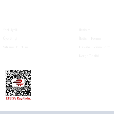
Üyelik
Kurumsal
Yeni Üyelik
İletişim
Üye Girişi
İletişim Formu
Şifremi Unuttum
Havale Bildirim Formu
Kargo Takibi
© 2023, ECKMARİNE.COM - Tüm Hakları Saklıdır.