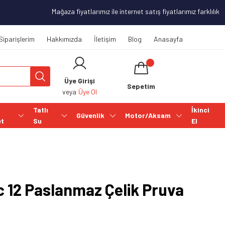
Mağaza fiyatlarımız ile internet satış fiyatlarımız farklılık g
Siparişlerim
Hakkımızda
İletişim
Blog
Anasayfa
Üye Girişi
Sepetim
veya
Üye Ol
Tatlı
İkinci
Güvenlik
Motor/Aksam
et
Su
El
c 12 Paslanmaz Çelik Pruva