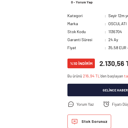
0 - Yorum Yap
Kategori
Seyir 12m y
Marka
OSCULATI
Stok Kodu
1136704
Garanti Süresi
24 Ay
Fiyat
35,58 EUR 
2.130,56 
%10 İNDİRİM
Bu ürünü
216,94 TL
’den başlayan
ta
GELINCE HABER
Yorum Yaz
Fiyatı Dü
Stok Sorunuz